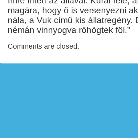
Imre intett az állával: Kurai felé,
magára, hogy ő is versenyezni ak
nála, a Vuk című kis állatregény.
némán vinnyogva röhögtek föl.”
Comments are closed.