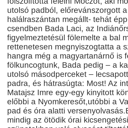
fölszólította felelni Móczot, aki m
utolsó padból, előrevánszorgott a
halálraszántan megállt- tehát épp
csendben Bada Laci, az Indiánő
figyelmeztetésül fölemelte a bal m
rettenetesen megnyiszogtatta a 
hangra még a magyartanárnő is fe
fölkuncogtunk, Bada pedig – a ka
utolsó másodperceket – lecsapott 
padra, és hátrasúgta: Most! Az i
Matajsz Imre egy-egy kinyitott kö
előbbi a Nyomkeresőt,utóbbi a Va
pad és óra alatti versenyolvasás.
mindig az ötödik órai kicsengetési