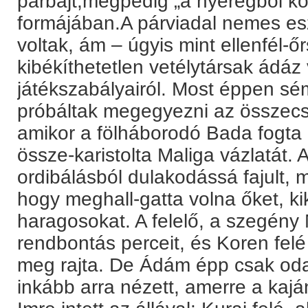
párbajt,mégpedig „a nyeregből kop
formájában.A párviadal nemes e
voltak, ám – úgyis mint ellenfél-ő
kibékíthetetlen vetélytársak ádáz v
játékszabályairól. Most éppen sé
próbáltak megegyezni az összecs
amikor a fölháborodó Bada fogta 
össze-karistolta Maliga vázlatát. 
ordibálásból dulakodássá fajult,
hogy meghall-gatta volna őket, ki
haragosokat. A felelő, a szegény 
rendbontás perceit, és Koren felé
meg rajta. De Ádám épp csak odap
inkább arra nézett, amerre a kajá