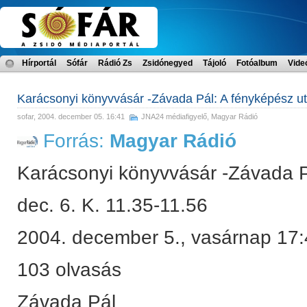
Hírportál
Sófár
Rádió Zs
Zsidónegyed
Tájoló
Fotóalbum
Vide
Karácsonyi könyvvásár -Závada Pál: A fényképész u
sofar
, 2004. december 05. 16:41
JNA24 médiafigyelő
,
Magyar Rádió
Forrás:
Magyar Rádió
Karácsonyi könyvvásár -Závada P
dec. 6. K. 11.35-11.56
2004. december 5., vasárnap 17
103 olvasás
Závada Pál