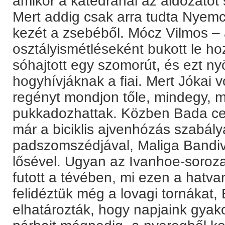
amikor a katedránál az áldozatot s
Mert addig csak arra tudta Nyemc
kezét a zsebéből. Mócz Vilmos –
osztályismétléseként bukott le ho
sóhajtott egy szomorút, és ezt ny
hogyhívjáknak a fiai. Mert Jókai 
regényt mondjon tőle, mindegy, m
pukkadozhattak. Közben Bada c
már a biciklis ajvenhózás szabály
padszomszédjával, Maliga Bandiva
lősével. Ugyan az Ivanhoe-soroza
futott a tévében, mi ezen a hatva
felidéztük még a lovagi tornákat,
elhatározták, hogy napjaink gyakor