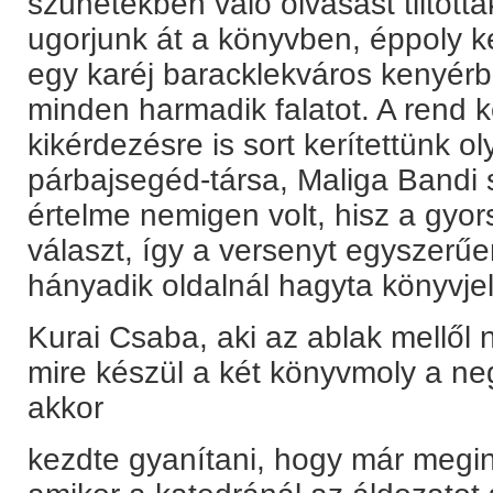
szünetekben való olvasást tiltottá
ugorjunk át a könyvben, éppoly ké
egy karéj baracklekváros kenyérb
minden harmadik falatot. A rend 
kikérdezésre is sort kerítettünk o
párbajsegéd-társa, Maliga Bandi s
értelme nemigen volt, hisz a gyor
választ, így a versenyt egyszerűen
hányadik oldalnál hagyta könyvjel
Kurai Csaba, aki az ablak mellől 
mire készül a két könyvmoly a n
akkor
kezdte gyanítani, hogy már megin