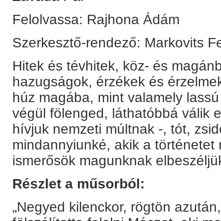
Felolvassa: Rajhona Ádám
Szerkesztő-rendező: Markovits F
Hitek és tévhitek, köz- és magán
hazugságok, érzékek és érzelmek 
húz magába, mint valamely lassú 
végül fölenged, láthatóbbá válik 
hívjuk nemzeti múltnak -, tót, z
mindannyiunké, akik a történetet 
ismerősök magunknak elbeszéljü
Részlet a műsorból:
„Negyed kilenckor, rögtön azutá