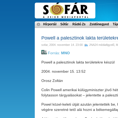
Hírportál
Sófár
Rádió Zs
Zsidónegyed
Táj
Powell a palesztinok lakta területekr
sofar
, 2004. november 14. 23:00
JNA24 médiafigyelő
,
Forrás:
MNO
Powell a palesztinok lakta területekre készül
2004. november 15. 13:52
Orosz Zoltán
Colin Powell amerikai külügyminiszter jövő héte
folytasson tárgyalásokat – jelentette a palesz
Powel közel-keleti útját azután jelentették b
végére szeretné tető alá hozni a békemegállap