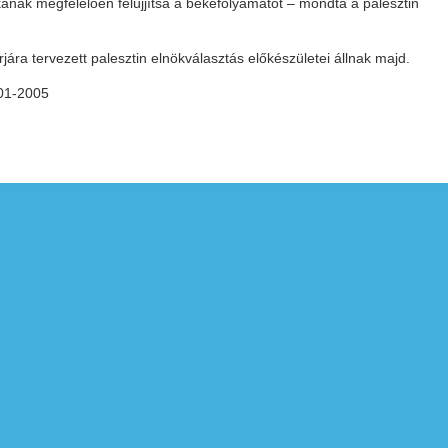
ának megfelelően felújjítsa a békefolyamatot – mondta a palesztin
ára tervezett palesztin elnökválasztás előkészületei állnak majd.
001-2005