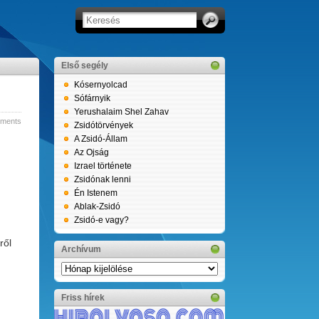
Első segély
Kósernyolcad
Sófárnyik
Yerushalaim Shel Zahav
ments
Zsidótörvények
A Zsidó-Állam
Az Ojság
Izrael története
Zsidónak lenni
Én Istenem
Ablak-Zsidó
Zsidó-e vagy?
ről
Archívum
Archívum
Friss hírek