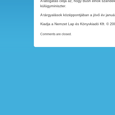
A látogatás célja az, hogy Bush elnök szándék
külügyminiszter.
A tárgyalások középpontjában a jövő év januárj
Kiadja a Nemzet Lap és Könyvkiadó Kft. © 2
Comments are closed.