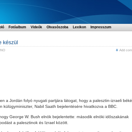
oló
Fotóalbum
Videók
Olvasószoba
Lexikon
Impresszum
e készül
MNO
Add com
n a Jordán folyó nyugati partjára látogat, hogy a palesztin-izraeli béké
tin külügyminiszter, Nabil Saath bejelentésére hivatkozva a BBC.
e, hogy George W. Bush elnök bejelentette: második elnöki időszakának
odást a palesztinok és Izrael között.