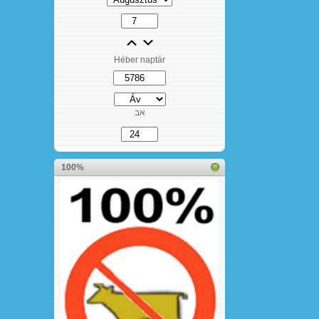
Héber naptár
אב
100%