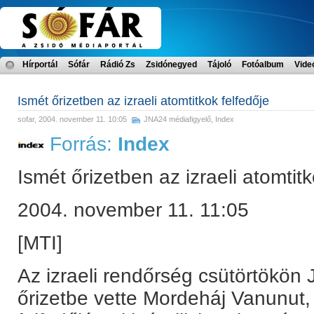
Hírportál
Sófár
Rádió Zs
Zsidónegyed
Tájoló
Fotóalbum
Vide
Ismét őrizetben az izraeli atomtitkok felfedője
sofar
, 2004. november 11. 10:05
JNA24 médiafigyelő
,
Index
Forrás:
Index
Ismét őrizetben az izraeli atomtitk
2004. november 11. 11:05
[MTI]
Az izraeli rendőrség csütörtökön
őrizetbe vette Mordeháj Vanunut, 