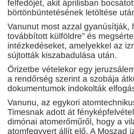
felfedőjét, akit áprilisban bocsá
börtönbüntetésének letöltése utá
Vanunut most azzal gyanúsítják, h
továbbított külföldre” és megsérte
intézkedéseket, amelyekkel az izr
sújtották kiszabadulása után.
Őrizetbe vételekor egy jeruzsálem
a rendőrség szerint a szobája átk
dokumentumok indokolták elfogás
Vanunu, az egykori atomtechniku
Timesnak adott át fényképfelvéte
dimónai atomerőműről, hogy a vilá
atomfegyvert állít elő. A Moszad iz