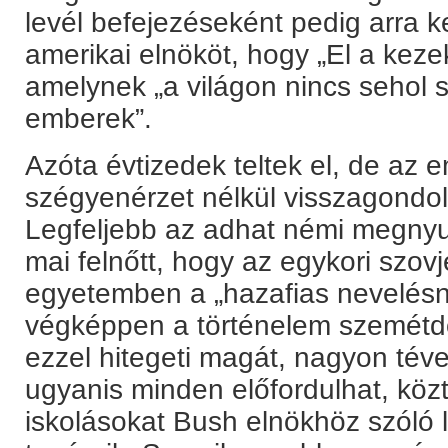
levél befejezéseként pedig arra kel
amerikai elnököt, hogy „El a kezek
amelynek „a világon nincs sehol s
emberek”.
Azóta évtizedek teltek el, de a
szégyenérzet nélkül visszagondoln
Legfeljebb az adhat némi megnyu
mai felnőtt, hogy az egykori szov
egyetemben a „hazafias nevelésn
végképpen a történelem szemétdo
ezzel hitegeti magát, nagyon tév
ugyanis minden előfordulhat, közt
iskolásokat Bush elnökhöz szóló l