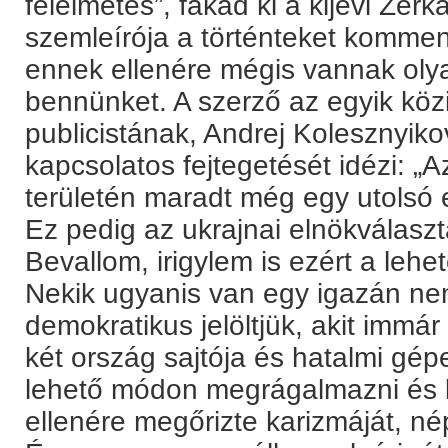
félelmetes”, fakad ki a kijevi Zerk
szemleírója a történteket kommen
ennek ellenére mégis vannak olya
bennünket. A szerző az egyik köz
publicistának, Andrej Kolesznyik
kapcsolatos fejtegetését idézi: „A
területén maradt még egy utolsó
Ez pedig az ukrajnai elnökválasztá
Bevallom, irigylem is ezért a lehe
Nekik ugyanis van egy igazán nem
demokratikus jelöltjük, akit immá
két ország sajtója és hatalmi gé
lehető módon megrágalmazni és 
ellenére megőrizte karizmáját, né