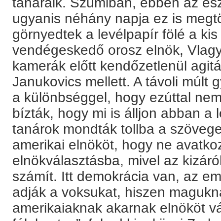
tanáraik. Szumiban, ebben az és
ugyanis néhány napja ez is megtö
görnyedtek a levélpapír fölé a ki
vendégeskedő orosz elnök, Vlagyi
kamerák előtt kendőzetlenül agitált
Janukovics mellett. A távoli múlt
a különbséggel, hogy ezúttal nem
bízták, hogy mi is álljon abban 
tanárok mondták tollba a szöveget,
amerikai elnököt, hogy ne avatko
elnökválasztásba, mivel az kizár
számít. Itt demokrácia van, az em
adják a voksukat, hiszen maguk
amerikaiaknak akarnak elnököt vá