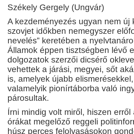
Székely Gergely (Ungvár)
A kezdeményezés ugyan nem új ke
szovjet időkben nemegyszer előfo
nevelés” keretében a nyelvtanárok
Államok éppen tisztségben lévő e
dolgozatok szerzői dicsérő okleve
vehettek a járási, megyei, sőt ak
is, amelyek újabb elismerésekkel,
valamelyik pionírtáborba való ing
párosultak.
Írni mindig volt miről, hiszen err
órákat megelőző reggeli politinfo
húsz perces felolvasásokon gon