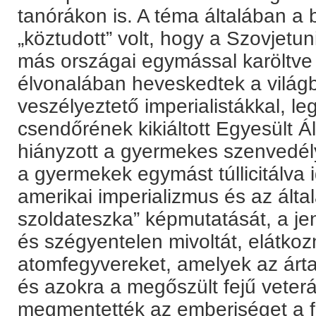
tanórákon is. A téma általában a b
„köztudott” volt, hogy a Szovjetun
más országai egymással karöltve 
élvonalában heveskedtek a világb
veszélyeztető imperialistákkal, l
csendőrének kikiáltott Egyesült
hiányzott a gyermekes szenvedély
a gyermekek egymást túllicitálva 
amerikai imperializmus és az által
szoldateszka” képmutatását, a j
és szégyentelen mivoltát, elátkoz
atomfegyvereket, amelyek az árta
és azokra a megőszült fejű veterá
megmentették az emberiséget a fa