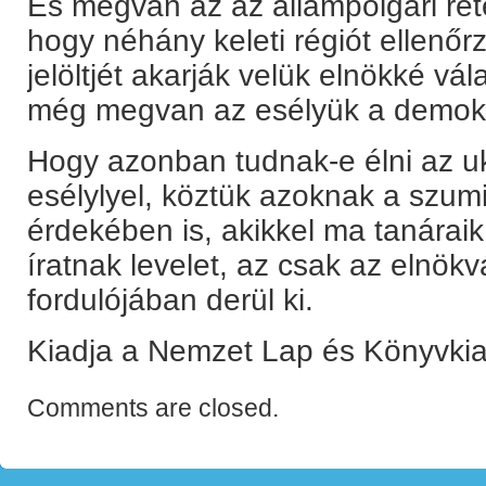
És megvan az az állampolgári réte
hogy néhány keleti régiót ellenőr
jelöltjét akarják velük elnökké v
még megvan az esélyük a demokrá
Hogy azonban tudnak-e élni az uk
esélylyel, köztük azoknak a szumi
érdekében is, akikkel ma tanárai
íratnak levelet, az csak az elnök
fordulójában derül ki.
Kiadja a Nemzet Lap és Könyvkia
Comments are closed.