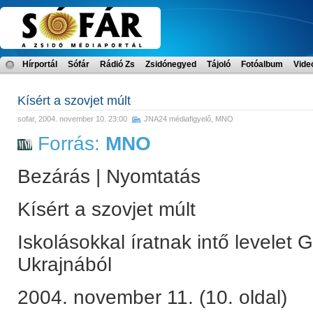
Hírportál
Sófár
Rádió Zs
Zsidónegyed
Tájoló
Fotóalbum
Vide
Kísért a szovjet múlt
sofar
, 2004. november 10. 23:00
JNA24 médiafigyelő
,
MNO
Forrás:
MNO
Bezárás | Nyomtatás
Kísért a szovjet múlt
Iskolásokkal íratnak intő levele
Ukrajnából
2004. november 11. (10. oldal)