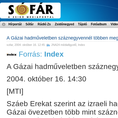
Hírportál
Sófár
Rádió Zs
Zsidónegyed
Tájoló
Fotóalbum
Vide
A Gázai hadműveletben száznegyvennél többen meg
sofar
, 2004. október 16. 12:45
JNA24 médiafigyelő
,
Index
Forrás:
Index
A Gázai hadműveletben százneg
2004. október 16. 14:30
[MTI]
Száeb Erekat szerint az izraeli 
Gázai övezetben több mint százn