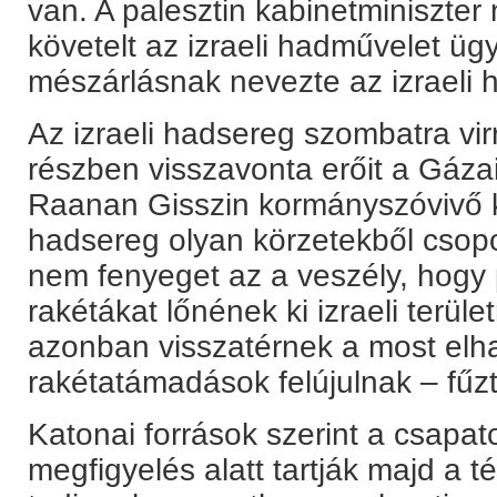
van. A palesztin kabinetminiszter
követelt az izraeli hadművelet üg
mészárlásnak nevezte az izraeli h
Az izraeli hadsereg szombatra vir
részben visszavonta erőit a Gáza
Raanan Gisszin kormányszóvivő kö
hadsereg olyan körzetekből csopor
nem fenyeget az a veszély, hogy 
rakétákat lőnének ki izraeli terüle
azonban visszatérnek a most elh
rakétatámadások felújulnak – fűz
Katonai források szerint a csapat
megfigyelés alatt tartják majd a t