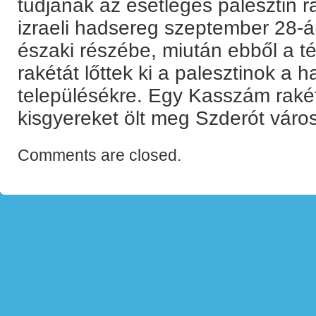
tudjanak az esetleges palesztin 
izraeli hadsereg szeptember 28-á
északi részébe, miután ebből a té
rakétát lőttek ki a palesztinok a h
településékre. Egy Kasszám rakét
kisgyereket ölt meg Szderót váro
Comments are closed.