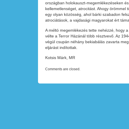
országban holokauszt-megemlékezéseken és n
kellemetlenséget, atrocitást. Ahogy örömmel t
egy olyan közösség, ahol bárki szabadon felsz
atrociátások, a vajdasági magyarokat ért táma
A méltó megemlékezés tette nehézzé, hogy a re
vélte a Terror Házánál több résztvevő. Az 19
végül csupán néhány bekiabálás zavarta meg. A
eljárást indítottak.
Kotsis Márk, MR
Comments are closed.