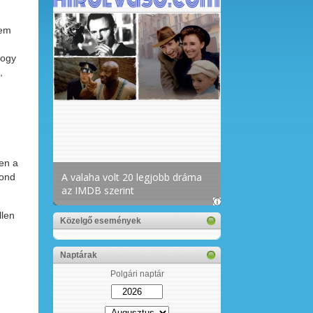
nem
hogy
,
yen a
mond
llen
Közelgő események
Naptárak
Polgári naptár