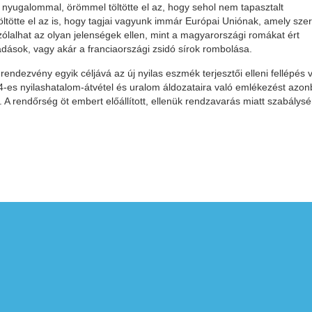
yugalommal, örömmel töltötte el az, hogy sehol nem tapasztalt
öltötte el az is, hogy tagjai vagyunk immár Európai Uniónak, amely szer
ólalhat az olyan jelenségek ellen, mint a magyarországi romákat ért
dások, vagy akár a franciaországi zsidó sírok rombolása.
ndezvény egyik céljává az új nyilas eszmék terjesztői elleni fellépés v
44-es nyilashatalom-átvétel és uralom áldozataira való emlékezést azo
 rendőrség öt embert előállított, ellenük rendzavarás miatt szabálysé