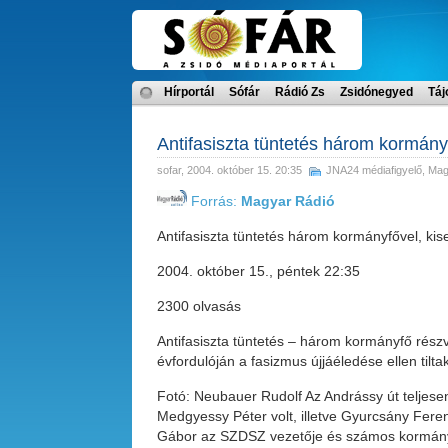
Hírportál
Sófár
Rádió Zs
Zsidónegyed
Táj
Antifasiszta tüntetés három kormány
sofar
, 2004. október 15. 20:35
JNA24 médiafigyelő
,
Mag
Forrás:
Magyar Rádió
Antifasiszta tüntetés három kormányfővel, ki
2004. október 15., péntek 22:35
2300 olvasás
Antifasiszta tüntetés – három kormányfő részvé
évfordulóján a fasizmus újjáéledése ellen tilta
Fotó: Neubauer Rudolf Az Andrássy út teljese
Medgyessy Péter volt, illetve Gyurcsány Feren
Gábor az SZDSZ vezetője és számos kormánytag