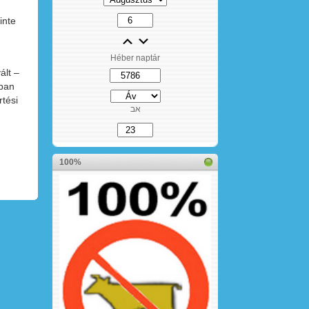
inte
Héber naptár
ált –
nban
rtési
אב
100%