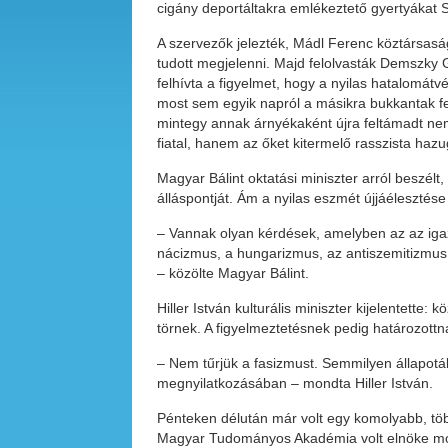
cigány deportáltakra emlékeztető gyertyákat
A szervezők jelezték, Mádl Ferenc köztársasá
tudott megjelenni. Majd felolvasták Demszky 
felhívta a figyelmet, hogy a nyilas hatalomát
most sem egyik napról a másikra bukkantak fe
mintegy annak árnyékaként újra feltámadt nem
fiatal, hanem az őket kitermelő rasszista hazu
Magyar Bálint oktatási miniszter arról beszél
álláspontját. Ám a nyilas eszmét újjáélesztése k
– Vannak olyan kérdések, amelyben az az igazi
nácizmus, a hungarizmus, az antiszemitizmu
– közölte Magyar Bálint.
Hiller István kulturális miniszter kijelentette:
törnek. A figyelmeztetésnek pedig határozottna
– Nem tűrjük a fasizmust. Semmilyen állapo
megnyilatkozásában – mondta Hiller István.
Pénteken délután már volt egy komolyabb, töb
Magyar Tudományos Akadémia volt elnöke mond