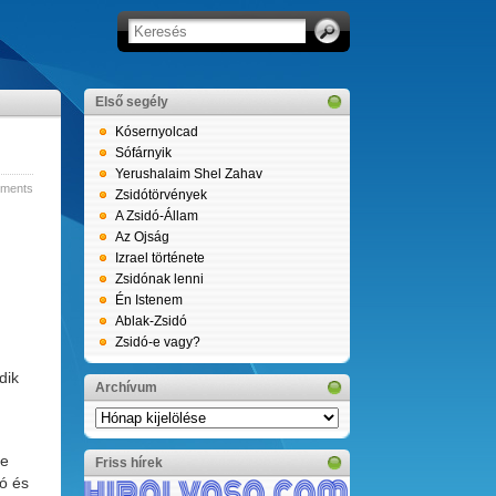
Első segély
Kósernyolcad
Sófárnyik
Yerushalaim Shel Zahav
ments
Zsidótörvények
A Zsidó-Állam
Az Ojság
Izrael története
Zsidónak lenni
Én Istenem
Ablak-Zsidó
Zsidó-e vagy?
dik
Archívum
Archívum
ze
Friss hírek
ó és