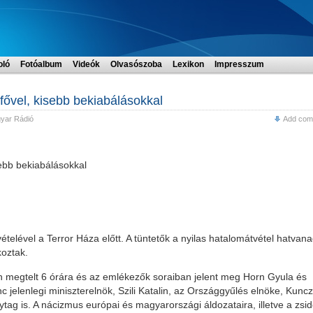
oló
Fotóalbum
Videók
Olvasószoba
Lexikon
Impresszum
fővel, kisebb bekiabálásokkal
yar Rádió
Add com
sebb bekiabálásokkal
telével a Terror Háza előtt. A tüntetők a nyilas hatalomátvétel hatvana
koztak.
n megtelt 6 órára és az emlékezők soraiban jelent meg Horn Gyula és
c jelenlegi miniszterelnök, Szili Katalin, az Országgyűlés elnöke, Kunc
 is. A nácizmus európai és magyarországi áldozataira, illetve a zsid