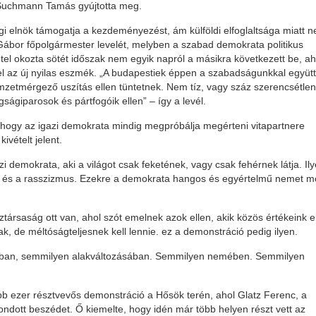
 Suchmann Tamás gyújtotta meg.
gi elnök támogatja a kezdeményezést, ám külföldi elfoglaltsága miatt 
Gábor főpolgármester levelét, melyben a szabad demokrata politikus
vétel okozta sötét időszak nem egyik napról a másikra következett be, a
l az új nyilas eszmék. „A budapestiek éppen a szabadságunkkal együtt
zetmérgező uszítás ellen tüntetnek. Nem tíz, vagy száz szerencsétlen
gságiparosok és pártfogóik ellen” – így a levél.
t, hogy az igazi demokrata mindig megpróbálja megérteni vitapartnere
ivételt jelent.
 demokrata, aki a világot csak feketének, vagy csak fehérnek látja. Il
s és a rasszizmus. Ezekre a demokrata hangos és egyértelmű nemet 
 köztársaság ott van, ahol szót emelnek azok ellen, akik közös értékeink e
k, de méltóságteljesnek kell lennie. ez a demonstráció pedig ilyen.
tában, semmilyen alakváltozásában. Semmilyen nemében. Semmilyen
b ezer résztvevős demonstráció a Hősök terén, ahol Glatz Ferenc, a
ott beszédet. Ő kiemelte, hogy idén már több helyen részt vett az