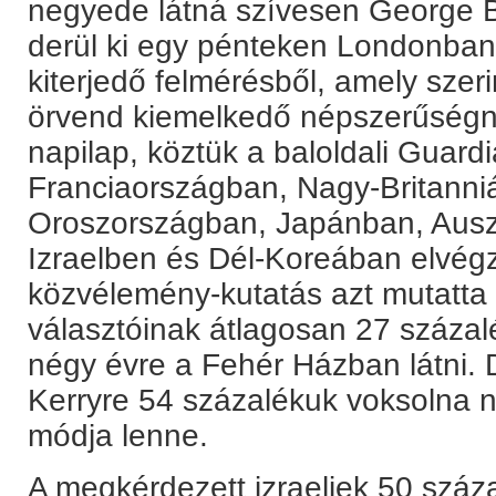
negyede látná szívesen George B
derül ki egy pénteken Londonban 
kiterjedő felmérésből, amely szer
örvend kiemelkedő népszerűségne
napilap, köztük a baloldali Guard
Franciaországban, Nagy-Britann
Oroszországban, Japánban, Ausz
Izraelben és Dél-Koreában elvégz
közvélemény-kutatás azt mutatta k
választóinak átlagosan 27 százal
négy évre a Fehér Házban látni. 
Kerryre 54 százalékuk voksolna 
módja lenne.
A megkérdezett izraeliek 50 száza