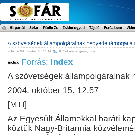
Hírportál
Sófár
Rádió Zs
Zsidónegyed
Tájoló
Fotóalbum
Vide
A szövetségek állampolgárainak negyede támogatja 
sofar
, 2004. október 15. 11:14
JNA24 médiafigyelő
,
Index
Forrás:
Index
A szövetségek állampolgárainak
2004. október 15. 12:57
[MTI]
Az Egyesült Államokkal baráti ka
köztük Nagy-Britannia közvélemén