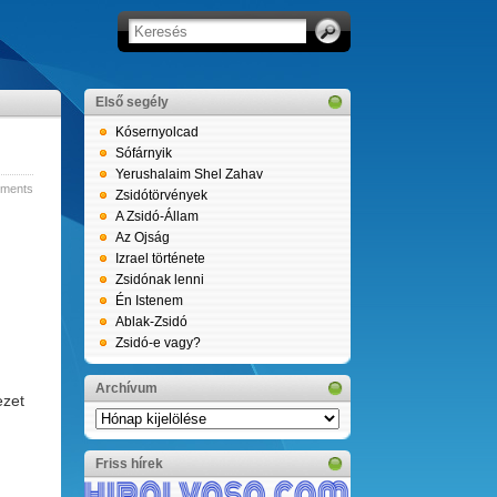
Első segély
Kósernyolcad
Sófárnyik
Yerushalaim Shel Zahav
ments
Zsidótörvények
A Zsidó-Állam
Az Ojság
Izrael története
Zsidónak lenni
Én Istenem
Ablak-Zsidó
Zsidó-e vagy?
Archívum
ezet
Archívum
Friss hírek