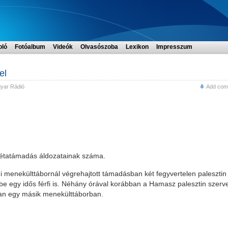
oló
Fotóalbum
Videók
Olvasószoba
Lexikon
Impresszum
el
yar Rádió
Add com
akétatámadás áldozatainak száma.
i menekülttábornál végrehajtott támadásban két fegyvertelen palesztin
be egy idős férfi is. Néhány órával korábban a Hamasz palesztin szerv
an egy másik menekülttáborban.