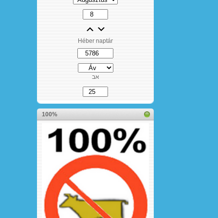
Héber naptár
אב
100%