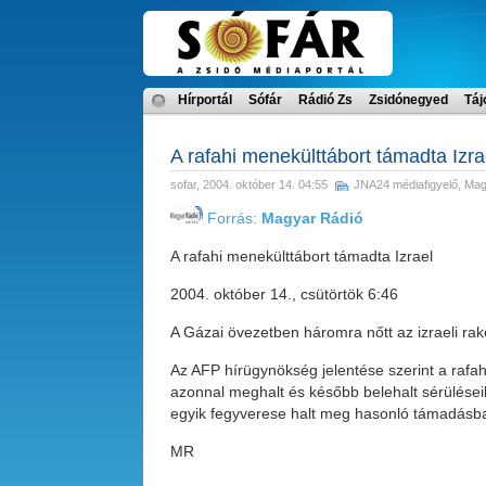
Hírportál
Sófár
Rádió Zs
Zsidónegyed
Táj
A rafahi menekülttábort támadta Izra
sofar
, 2004. október 14. 04:55
JNA24 médiafigyelő
,
Mag
Forrás:
Magyar Rádió
A rafahi menekülttábort támadta Izrael
2004. október 14., csütörtök 6:46
A Gázai övezetben háromra nőtt az izraeli r
Az AFP hírügynökség jelentése szerint a rafah
azonnal meghalt és később belehalt sérülései
egyik fegyverese halt meg hasonló támadásb
MR