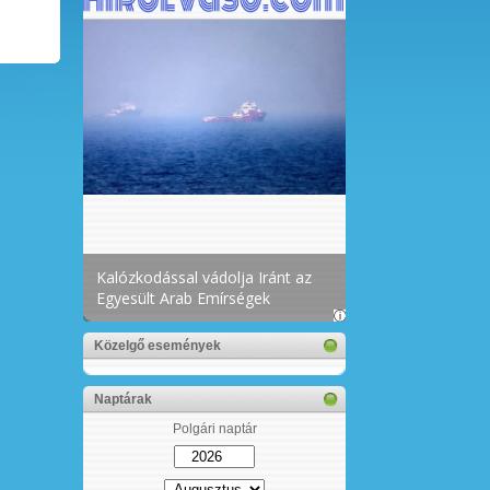
Közelgő események
Naptárak
Polgári naptár