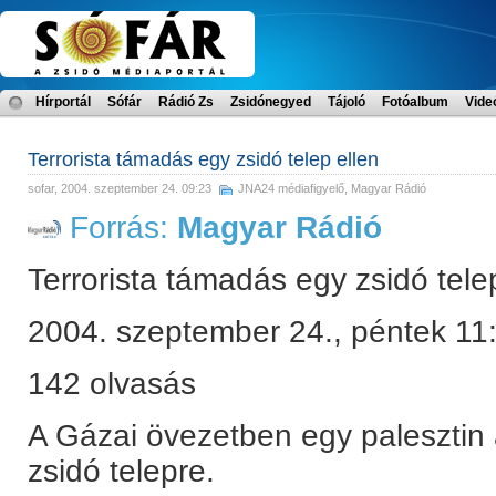
Hírportál
Sófár
Rádió Zs
Zsidónegyed
Tájoló
Fotóalbum
Vide
Terrorista támadás egy zsidó telep ellen
sofar
, 2004. szeptember 24. 09:23
JNA24 médiafigyelő
,
Magyar Rádió
Forrás:
Magyar Rádió
Terrorista támadás egy zsidó tele
2004. szeptember 24., péntek 11
142 olvasás
A Gázai övezetben egy palesztin
zsidó telepre.