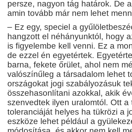
persze, nagyon tág határok. De a
amin tovább már nem lehet menn
– Ez egy, speciel a gyűlöletbeszéd
hangzott el néhányunktól, hogy a
is figyelembe kell venni. Ez a mo
de ezzel én egyetértek. Egyetérte
barna, fekete őrület, ahol nem més
valószínűleg a társadalom lehet 
országokat jogi szabályozásuk t
összehasonlítani azokkal, akik év
szenvedtek ilyen uralomtól. Ott a
toleranciáját helyes ha tükrözi a 
eszköze lehet például a gyülekez
módosítása, és akkor nem kell me