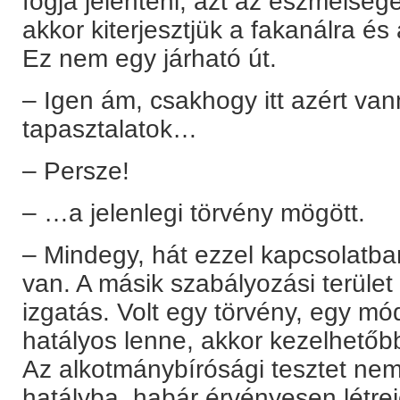
fogja jelenteni, azt az eszmeisége
akkor kiterjesztjük a fakanálra és 
Ez nem egy járható út.
– Igen ám, csakhogy itt azért van
tapasztalatok…
– Persze!
– …a jelenlegi törvény mögött.
– Mindegy, hát ezzel kapcsolatba
van. A másik szabályozási terület
izgatás. Volt egy törvény, egy mó
hatályos lenne, akkor kezelhetőbb
Az alkotmánybírósági tesztet nem á
hatályba, habár érvényesen létre