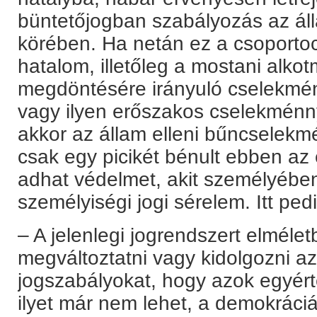
büntetőjogban szabályozás az ál
körében. Ha netán ez a csoportoc
hatalom, illetőleg a mostani alk
megdöntésére irányuló cselekmén
vagy ilyen erőszakos cselekménny
akkor az állam elleni bűncselekmé
csak egy picikét bénult ebben az
adhat védelmet, akit személyében
személyiségi jogi sérelem. Itt ped
– A jelenlegi jogrendszert elméle
megváltoztatni vagy kidolgozni a
jogszabályokat, hogy azok egyér
ilyet már nem lehet, a demokráciá