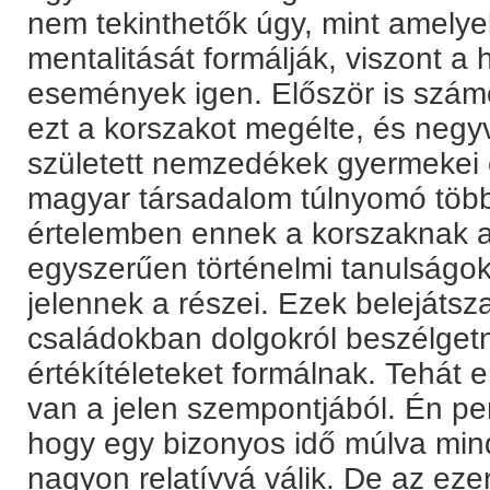
nem tekinthetők úgy, mint amely
mentalitását formálják, viszont a 
események igen. Először is szám
ezt a korszakot megélte, és neg
született nemzedékek gyermekei 
magyar társadalom túlnyomó többs
értelemben ennek a korszaknak 
egyszerűen történelmi tanulságo
jelennek a részei. Ezek belejáts
családokban dolgokról beszélget
értékítéleteket formálnak. Tehát 
van a jelen szempontjából. Én per
hogy egy bizonyos idő múlva min
nagyon relatívvá válik. De az ez