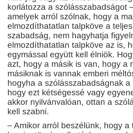
korlátozza a szólásszabadságot –
amelyek arról szólnak, hogy a m
elmozdíthatatlan talpköve a telje
szabadság, nem hagyhatja figyel
elmozdíthatatlan talpköve az is,
egymással együtt kell élniök. Hogy
azt, hogy a másik is van, hogy a m
másiknak is vannak emberi méltós
hogyha a szólásszabadságnak a 
hogy ezt kétségessé vagy egyene
akkor nyilvánvalóan, ottan a szó
kell szabni.
– Amikor arról beszélünk, hogy a t