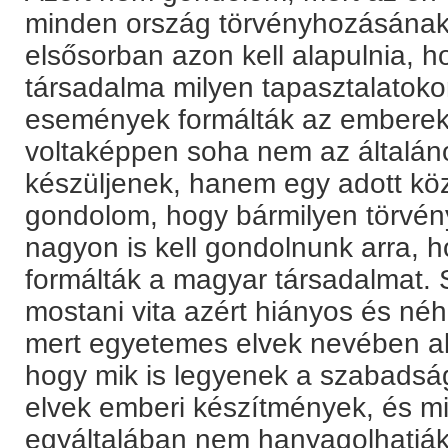
minden ország törvényhozásának 
elsősorban azon kell alapulnia, 
társadalma milyen tapasztalatoko
események formálták az embereke
voltaképpen soha nem az általán
készüljenek, hanem egy adott köz
gondolom, hogy bármilyen törvén
nagyon is kell gondolnunk arra, h
formálták a magyar társadalmat.
mostani vita azért hiányos és n
mert egyetemes elvek nevében a
hogy mik is legyenek a szabadsá
elvek emberi készítmények, és m
egyáltalában nem hanyagolhatják