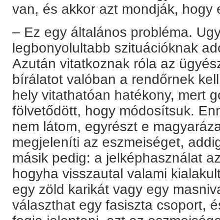
van, és akkor azt mondják, hogy
– Ez egy általános probléma. Ugy
legbonyolultabb szituációknak ado
Azután vitatkoznak róla az ügyész
bírálatot valóban a rendőrnek kel
hely vitathatóan hatékony, mert 
fölvetődött, hogy módosítsuk. En
nem látom, egyrészt e magyarázat
megjeleníti az eszmeiséget, add
másik pedig: a jelképhasználat a
hogyha visszautal valami kialakult
egy zöld karikát vagy egy masnival
választhat egy fasiszta csoport, 