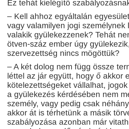
Ez tehát kielégítő szabályozásnak
– Kell ahhoz egyáltalán egyesül
vagy valamilyen jogi személynek l
valakik gyülekezzenek? Tehát nem
ötven-száz ember úgy gyülekezik,
szervezettség nincs mögöttük?
– A két dolog nem függ össze ter
léttel az jár együtt, hogy ő akkor 
kötelezettségeket vállalhat, jogok 
a gyülekezés kérdésében nem me
személy, vagy pedig csak néhán
akkor át is térhetünk a másik tör
szabályozása azonban már vitatha