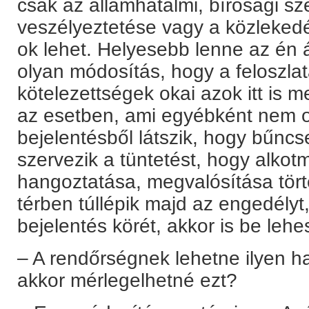
csak az államhatalmi, bírósági 
veszélyeztetése vagy a közlekedé
ok lehet. Helyesebb lenne az én 
olyan módosítás, hogy a feloszlat
kötelezettségek okai azok itt is 
az esetben, ami egyébként nem o
bejelentésből látszik, hogy bűnc
szervezik a tüntetést, hogy alkot
hangoztatása, megvalósítása tört
térben túllépik majd az engedélyt,
bejelentés körét, akkor is be lehes
– A rendőrségnek lehetne ilyen h
akkor mérlegelhetné ezt?