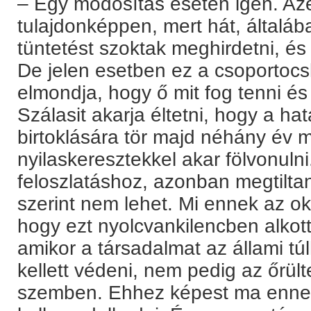
– Egy módosítás esetén igen. Az
tulajdonképpen, mert hát, általá
tüntetést szoktak meghirdetni, és 
De jelen esetben ez a csoportocs
elmondja, hogy ő mit fog tenni és
Szálasit akarja éltetni, hogy a ha
birtoklására tör majd néhány év 
nyilaskeresztekkel akar fölvonulni
feloszlatáshoz, azonban megtiltan
szerint nem lehet. Mi ennek az ok
hogy ezt nyolcvankilencben alkot
amikor a társadalmat az állami 
kellett védeni, nem pedig az őrül
szemben. Ehhez képest ma ennek