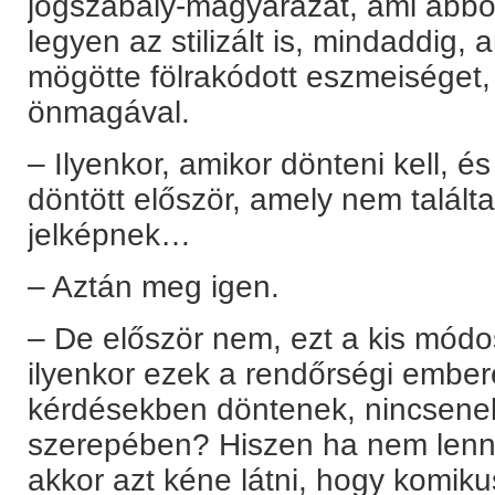
jogszabály-magyarázat, ami abból 
legyen az stilizált is, mindaddig,
mögötte fölrakódott eszmeiséget,
önmagával.
– Ilyenkor, amikor dönteni kell, 
döntött először, amely nem találta 
jelképnek…
– Aztán meg igen.
– De először nem, ezt a kis módos
ilyenkor ezek a rendőrségi ember
kérdésekben döntenek, nincsenek-
szerepében? Hiszen ha nem lenne
akkor azt kéne látni, hogy komik