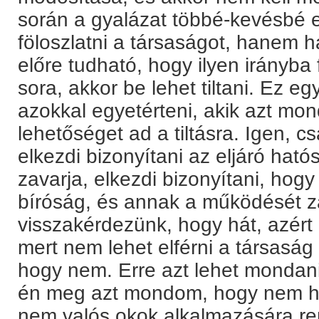
során a gyalázat többé-kevésbé 
föloszlatni a társaságot, hanem h
előre tudható, hogy ilyen irányba
sora, akkor be lehet tiltani. Ez 
azokkal egyetérteni, akik azt mon
lehetőséget ad a tiltásra. Igen, 
elkezdi bizonyítani az eljáró hat
zavarja, elkezdi bizonyítani, hog
bíróság, és annak a működését z
visszakérdezünk, hogy hát, azért
mert nem lehet elférni a társaság 
hogy nem. Erre azt lehet mondan
én meg azt mondom, hogy nem he
nem valós okok alkalmazására re