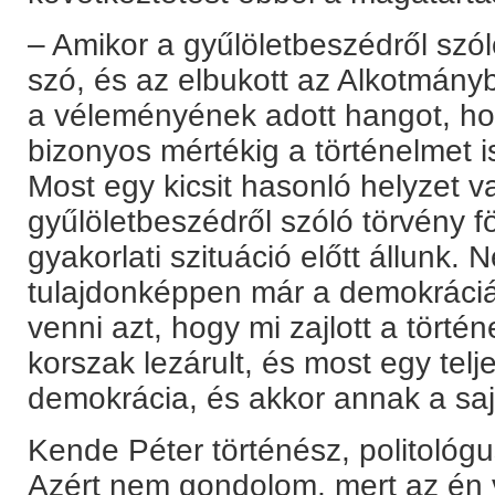
– Amikor a gyűlöletbeszédről szóló
szó, és az elbukott az Alkotmány
a véleményének adott hangot, ho
bizonyos mértékig a történelmet is
Most egy kicsit hasonló helyzet v
gyűlöletbeszédről szóló törvény f
gyakorlati szituáció előtt állunk.
tulajdonképpen már a demokráci
venni azt, hogy mi zajlott a tört
korszak lezárult, és most egy tel
demokrácia, és akkor annak a sa
Kende Péter történész, politológ
Azért nem gondolom, mert az én