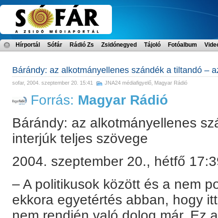
Hírportál
Sófár
Rádió Zs
Zsidónegyed
Tájoló
Fotóalbum
Vide
Bárándy: az alkotmányellenes szándék a tiltandó – az
sofar
, 2004. szeptember 20. 15:41
JNA24 médiafigyelő
,
Magyar Rádió
Forrás:
Magyar Rádió
Bárándy: az alkotmányellenes szá
interjúk teljes szövege
2004. szeptember 20., hétfő 17:3
– A politikusok között és a nem po
ekkora egyetértés abban, hogy itt
nem rendjén való dolog már. Ez a