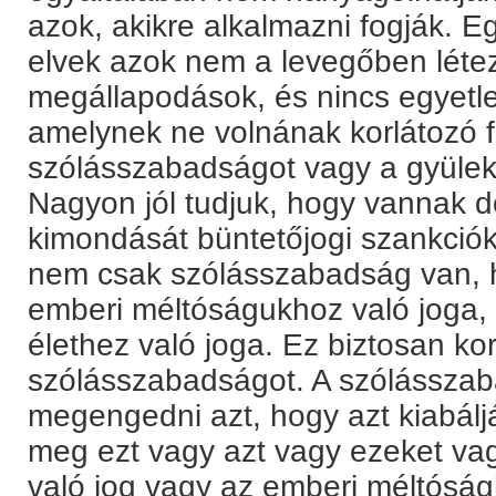
azok, akikre alkalmazni fogják. 
elvek azok nem a levegőben léte
megállapodások, és nincs egyetl
amelynek ne volnának korlátozó fö
szólásszabadságot vagy a gyülek
Nagyon jól tudjuk, hogy vannak d
kimondását büntetőjogi szankciók
nem csak szólásszabadság van,
emberi méltóságukhoz való joga,
élethez való joga. Ez biztosan ko
szólásszabadságot. A szólássza
megengedni azt, hogy azt kiabálj
meg ezt vagy azt vagy ezeket vagy
való jog vagy az emberi méltóság