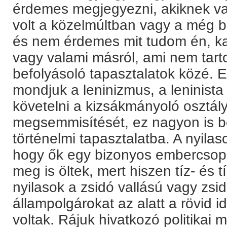
érdemes megjegyezni, akiknek va
volt a közelmúltban vagy a még b
és nem érdemes mit tudom én, ka
vagy valami másról, ami nem tart
befolyásoló tapasztalatok közé. 
mondjuk a leninizmus, a leninista
követelni a kizsákmányoló osztály
megsemmisítését, ez nagyon is b
történelmi tapasztalatba. A nyilas
hogy ők egy bizonyos embercsopor
meg is öltek, mert hiszen tíz- és 
nyilasok a zsidó vallású vagy zs
állampolgárokat az alatt a rövid i
voltak. Rájuk hivatkozó politikai