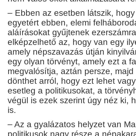
– Ebben az esetben látszik, hog
egyetért ebben, elemi felháborod
aláírásokat gyűjtenek ezerszámra
elképzelhető az, hogy van egy il
amely népszavazás útján kinyilván
egy olyan törvényt, amely ezt a fa
megvalósítja, aztán persze, majd
dönthet arról, hogy ezt lehet vag
esetleg a politikusokat, a törvén
végül is ezek szerint úgy néz ki,
is.
– Az a gyalázatos helyzet van M
politikusok nagy része a népakara