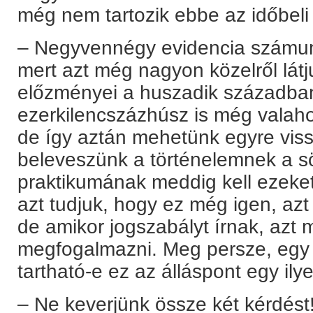
még nem tartozik ebbe az időbeli
– Negyvennégy evidencia számunk
mert azt még nagyon közelről látj
előzményei a huszadik században
ezerkilencszázhúsz is még valah
de így aztán mehetünk egyre viss
beleveszünk a történelemnek a sö
praktikumának meddig kell ezeke
azt tudjuk, hogy ez még igen, az
de amikor jogszabályt írnak, azt 
megfogalmazni. Meg persze, egy 
tartható-e ez az álláspont egy ily
– Ne keverjünk össze két kérdést