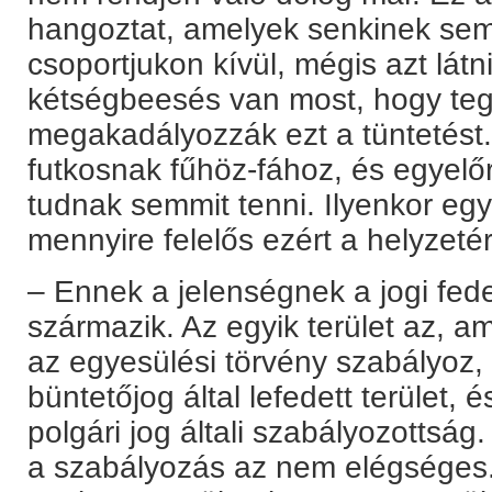
hangoztat, amelyek senkinek sem
csoportjukon kívül, mégis azt látn
kétségbeesés van most, hogy teg
megakadályozzák ezt a tüntetést.
futkosnak fűhöz-fához, és egyelő
tudnak semmit tenni. Ilyenkor egy
mennyire felelős ezért a helyzeté
– Ennek a jelenségnek a jogi fede
származik. Az egyik terület az, a
az egyesülési törvény szabályoz, 
büntetőjog által lefedett terület,
polgári jog általi szabályozottság
a szabályozás az nem elégséges.