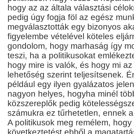
hogy az az általa választási célo
pedig úgy fogja föl az egész munk
megválasztották egy bizonyos aka
figyelembe vételével köteles eljá
gondolom, hogy marhaság így mo
teszi, ha a politikusokat emlékezt
hogy mire is valók, és hogy mi a
lehetőség szerint teljesítsenek. 
például egy ilyen gyalázatos jele
nagyon helyes, hogyha minél több
közszereplők pedig kötelességsze
számukra ez tűrhetetlen, ennek a 
A politikusok meg remélem, hogy 
következtetést ebből a magatartá