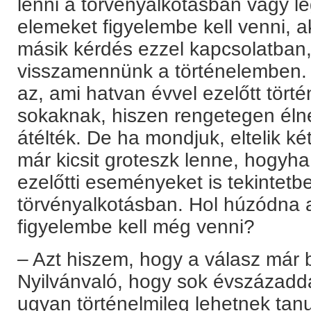
lenni a törvényalkotásban vagy l
elemeket figyelembe kell venni, a
másik kérdés ezzel kapcsolatban,
visszamennünk a történelemben. 
az, ami hatvan évvel ezelőtt tört
sokaknak, hiszen rengetegen élne
átélték. De ha mondjuk, eltelik k
már kicsit groteszk lenne, hogyh
ezelőtti eseményeket is tekintet
törvényalkotásban. Hol húzódna a
figyelembe kell még venni?
– Azt hiszem, hogy a válasz már 
Nyilvánvaló, hogy sok évszázadd
ugyan történelmileg lehetnek tan