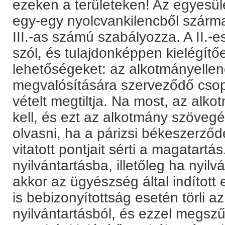
ezeken a területeken! Az egyesül
egy-egy nyolcvankilencből származ
III.-as számú szabályozza. A II.-
szól, és tulajdonképpen kielégít
lehetőségeket: az alkotmányelle
megvalósítására szerveződő csopo
vételt megtiltja. Na most, az alk
kell, és ezt az alkotmány szövegé
olvasni, ha a párizsi békeszerz
vitatott pontjait sérti a magatar
nyilvántartásba, illetőleg ha nyilv
akkor az ügyészség által indított
is bebizonyítottság esetén törli a
nyilvántartásból, és ezzel megszű