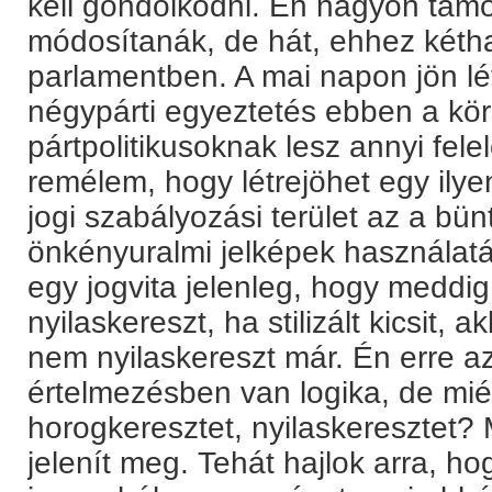
kell gondolkodni. Én nagyon tá
módosítanák, de hát, ehhez kéth
parlamentben. A mai napon jön lé
négypárti egyeztetés ebben a kö
pártpolitikusoknak lesz annyi fel
remélem, hogy létrejöhet egy il
jogi szabályozási terület az a bün
önkényuralmi jelképek használatán
egy jogvita jelenleg, hogy meddig
nyilaskereszt, ha stilizált kicsit, 
nem nyilaskereszt már. Én erre 
értelmezésben van logika, de miér
horogkeresztet, nyilaskeresztet?
jelenít meg. Tehát hajlok arra, h