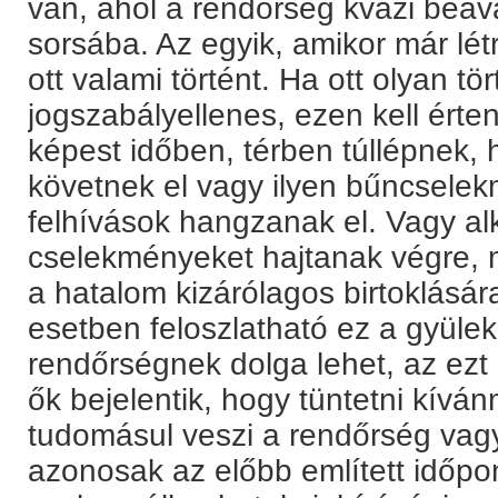
van, ahol a rendőrség kvázi beav
sorsába. Az egyik, amikor már lét
ott valami történt. Ha ott olyan tör
jogszabályellenes, ezen kell érte
képest időben, térben túllépnek
követnek el vagy ilyen bűncsele
felhívások hangzanak el. Vagy a
cselekményeket hajtanak végre, 
a hatalom kizárólagos birtoklásá
esetben feloszlatható ez a gyülek
rendőrségnek dolga lehet, az ezt
ők bejelentik, hogy tüntetni kívá
tudomásul veszi a rendőrség vagy 
azonosak az előbb említett időpont