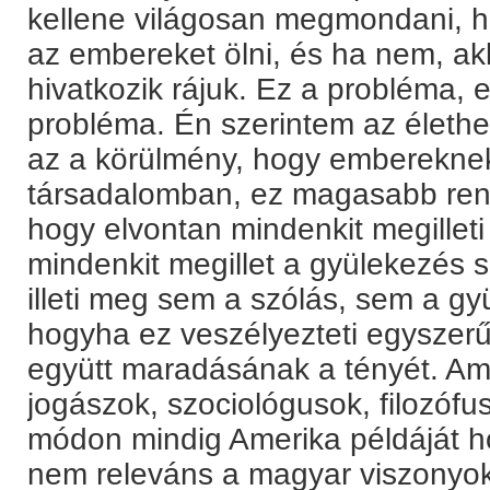
kellene világosan megmondani, h
az embereket ölni, és ha nem, ak
hivatkozik rájuk. Ez a probléma,
probléma. Én szerintem az élethe
az a körülmény, hogy embereknek 
társadalomban, ez magasabb ren
hogy elvontan mindenkit megillet
mindenkit megillet a gyülekezés 
illeti meg sem a szólás, sem a g
hogyha ez veszélyezteti egyszer
együtt maradásának a tényét. Ami
jogászok, szociológusok, filozófu
módon mindig Amerika példáját ho
nem releváns a magyar viszonyok