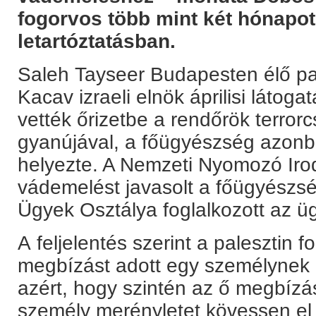
fogorvos több mint két hónapot 
letartóztatásban.
Saleh Tayseer Budapesten élő pa
Kacav izraeli elnök áprilisi látoga
vették őrizetbe a rendőrök terro
gyanújával, a főügyészség azonb
helyezte. A Nemzeti Nyomozó Iro
vádemelést javasolt a főügyészsé
Ügyek Osztálya foglalkozott az ü
A feljelentés szerint a palesztin
megbízást adott egy személynek
azért, hogy szintén az ő megbíz
személy merényletet kövessen e