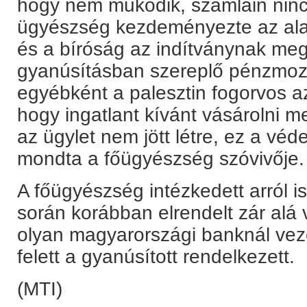
hogy nem működik, számláin nin
ügyészség kezdeményezte az ala
és a bíróság az indítványnak megf
gyanúsításban szereplő pénzmoz
egyébként a palesztin fogorvos a
hogy ingatlant kívánt vásárolni m
az ügylet nem jött létre, ez a vé
mondta a főügyészség szóvivője.
A főügyészség intézkedett arról is
során korábban elrendelt zár alá v
olyan magyarországi banknál veze
felett a gyanúsított rendelkezett.
(MTI)