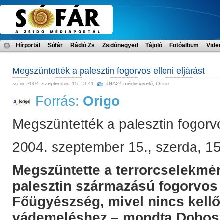
Hírportál
Sófár
Rádió Zs
Zsidónegyed
Tájoló
Fotóalbum
Vide
Megszüntették a palesztin fogorvos elleni eljárást
sofar
, 2004. szeptember 15. 13:41
JNA24 médiafigyelő
,
Origo
Forrás:
Origo
Megszüntették a palesztin fogorvos
2004. szeptember 15., szerda, 1
Megszüntette a terrorcselekmén
palesztin származású fogorvos e
Főügyészség, mivel nincs kellő
vádemeléshez – mondta Dobos G