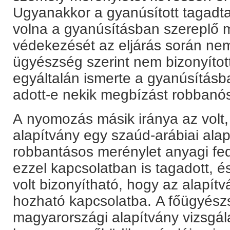
Ugyanakkor a gyanúsított tagadta
volna a gyanúsításban szereplő m
védekezését az eljárás során nem
ügyészség szerint nem bizonyított
egyáltalán ismerte a gyanúsításba
adott-e nekik megbízást robbanós
A nyomozás másik iránya az volt
alapítvány egy szaúd-arábiai alap
robbantásos merénylet anyagi fed
ezzel kapcsolatban is tagadott, 
volt bizonyítható, hogy az alapít
hozható kapcsolatba. A főügyész
magyarországi alapítvány vizsgál