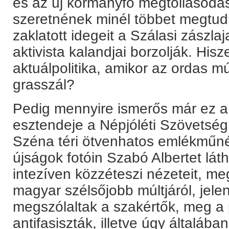
és az új kormányfő megtollasodá
szeretnének minél többet megtud
zaklatott idegeit a Szálasi zászlaj
aktivista kalandjai borzolják. His
aktuálpolitika, amikor az ordas m
grasszál?
Pedig mennyire ismerős már ez 
esztendeje a Népjóléti Szövetség
Széna téri ötvenhatos emlékműn
újságok fotóin Szabó Albertet láth
intezíven közzéteszi nézeteit, meg
magyar szélsőjobb múltjáról, jelené
megszólaltak a szakértők, meg a p
antifasiszták, illetve úgy általáb