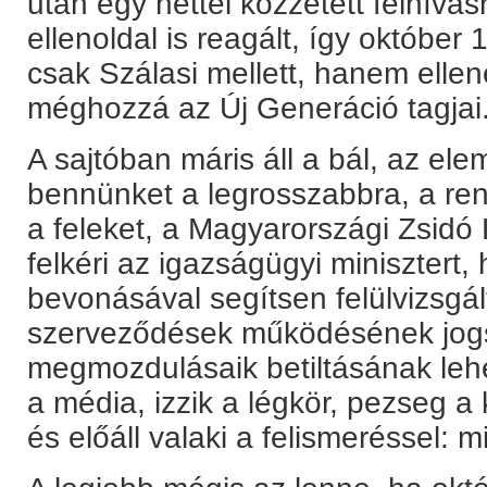
után egy héttel közzétett felhívá
ellenoldal is reagált, így októbe
csak Szálasi mellett, hanem ellen
méghozzá az Új Generáció tagjai
A sajtóban máris áll a bál, az el
bennünket a legrosszabbra, a ren
a feleket, a Magyarországi Zsid
felkéri az igazságügyi minisztert,
bevonásával segítsen felülvizsgált
szerveződések működésének jog
megmozdulásaik betiltásának leh
a média, izzik a légkör, pezseg 
és előáll valaki a felismeréssel: m