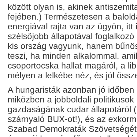
között olyan is, akinek antiszemi
fejében.) Természetesen a balolda
energiával rajta van az ügyön, itt 
szélsőjobb állapotával foglalkozó
kis ország vagyunk, hanem bűnös
teszi, ha minden alkalommal, ami
csoportocska hallat magáról, a li
mélyen a lelkébe néz, és jól össz
A hungaristák azonban jó időben 
miközben a jobboldali politikusok
gazdaságának cudar állapotáról 
szárnyaló BUX-ot!), és az exkormán
Szabad Demokraták Szövetségét é