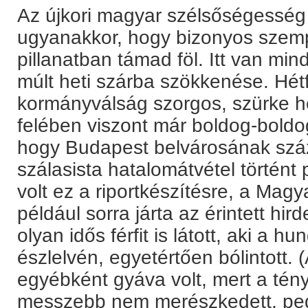
Az újkori magyar szélsőségesség 
ugyanakkor, hogy bizonyos szemp
pillanatban támad föl. Itt van min
múlt heti szárba szökkenése. Hé
kormányválság szorgos, szürke hé
felében viszont már boldog-boldog
hogy Budapest belvárosának szá
szálasista hatalomátvétel történt 
volt ez a riportkészítésre, a Mag
például sorra járta az érintett hi
olyan idős férfit is látott, aki a 
észlelvén, egyetértően bólintott. 
egyébként gyáva volt, mert a tény
messzebb nem merészkedett, pedig