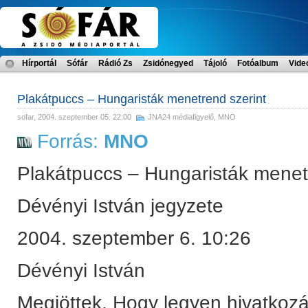
Hírportál
Sófár
Rádió Zs
Zsidónegyed
Tájoló
Fotóalbum
Vide
Plakátpuccs – Hungaristák menetrend szerint
sofar
, 2004. szeptember 05. 22:00
JNA24 médiafigyelő
,
MNO
Forrás:
MNO
Plakátpuccs – Hungaristák menet
Dévényi István jegyzete
2004. szeptember 6. 10:26
Dévényi István
Megjöttek. Hogy legyen hivatkozá