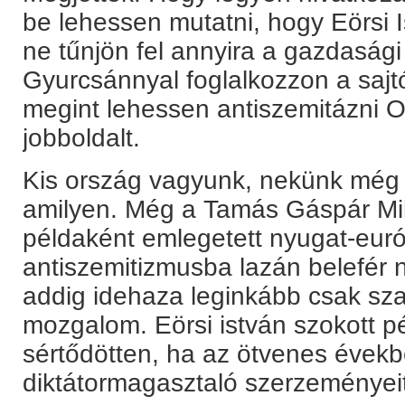
be lehessen mutatni, hogy Eörsi Is
ne tűnjön fel annyira a gazdaság
Gyurcsánnyal foglalkozzon a sajt
megint lehessen antiszemitázni 
jobboldalt.
Kis ország vagyunk, nekünk még n
amilyen. Még a Tamás Gáspár Mikl
példaként emlegetett nyugat-eur
antiszemitizmusba lazán belefér 
addig idehaza leginkább csak sza
mozgalom. Eörsi istván szokott pé
sértődötten, ha az ötvenes évekb
diktátormagasztaló szerzeményeit