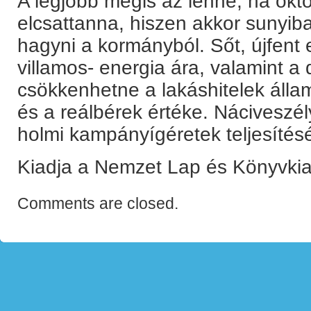
A legjobb mégis az lenne, ha okt
elcsattanna, hiszen akkor sunyiban
hagyni a kormányból. Sőt, újfent
villamos- energia ára, valamint a 
csökkenhetne a lakáshitelek áll
és a reálbérek értéke. Náciveszé
holmi kampányígéretek teljesítésé
Kiadja a Nemzet Lap és Könyvkia
Comments are closed.