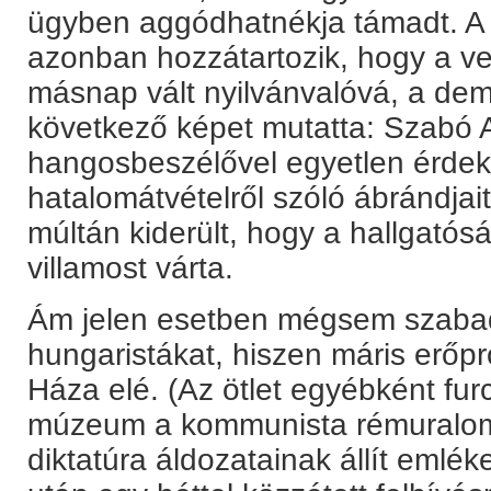
ügyben aggódhatnékja támadt. A 
azonban hozzátartozik, hogy a v
másnap vált nyilvánvalóvá, a dem
következő képet mutatta: Szabó 
hangosbeszélővel egyetlen érdek
hatalomátvételről szóló ábrándjai
múltán kiderült, hogy a hallgatós
villamost várta.
Ám jelen esetben mégsem szabad
hungaristákat, hiszen máris erőp
Háza elé. (Az ötlet egyébként fur
múzeum a kommunista rémuralom 
diktatúra áldozatainak állít emlék