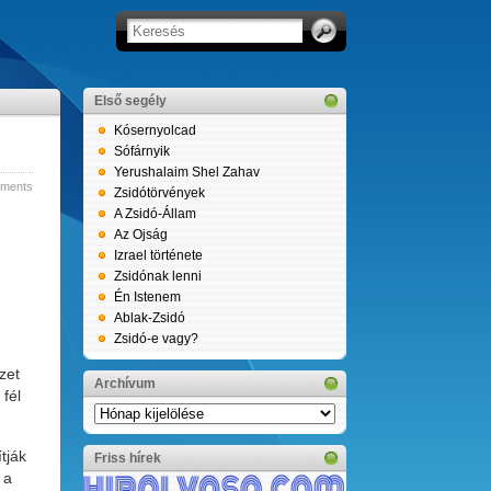
Első segély
Kósernyolcad
Sófárnyik
Yerushalaim Shel Zahav
ments
Zsidótörvények
A Zsidó-Állam
Az Ojság
Izrael története
Zsidónak lenni
Én Istenem
Ablak-Zsidó
Zsidó-e vagy?
zet
Archívum
 fél
Archívum
tják
Friss hírek
 a