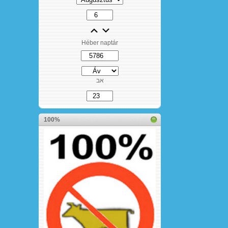
Héber naptár
אב
100%