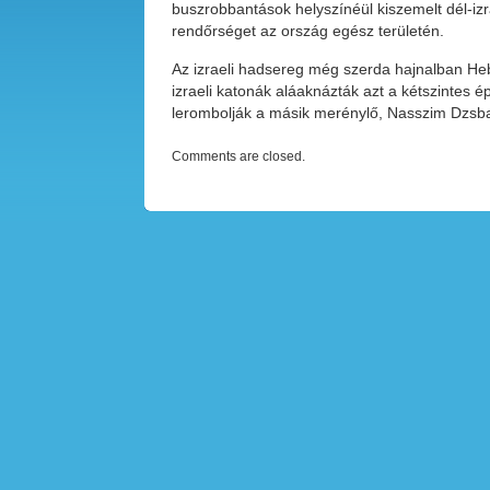
buszrobbantások helyszínéül kiszemelt dél-izr
rendőrséget az ország egész területén.
Az izraeli hadsereg még szerda hajnalban Heb
izraeli katonák aláaknázták azt a kétszintes 
lerombolják a másik merénylő, Nasszim Dzsbar
Comments are closed.