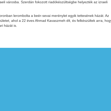
aeli városba. Szerdán fokozott riadókészültségbe helyezték az izraeli
ronban lerombolta a beér-sevai merénylet egyik tettesének házát. Az
épületet, ahol a 22 éves Ahmad Kavaszmeh élt, és felkészültek arra, hog
i házát is.