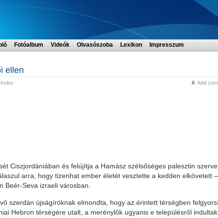
oló
Fotóalbum
Videók
Olvasószoba
Lexikon
Impresszum
i ellen
,
Index
Add com
pítését Ciszjordániában és felújítja a Hamász szélsőséges palesztin szerve
laszul arra, hogy tizenhat ember életét vesztette a kedden elkövetett –
n Beér-Seva izraeli városban.
ivő szerdán újságíróknak elmondta, hogy az érintett térségben felgyorsí
ániai Hebron térségére utalt, a merénylők ugyanis e településről indultak