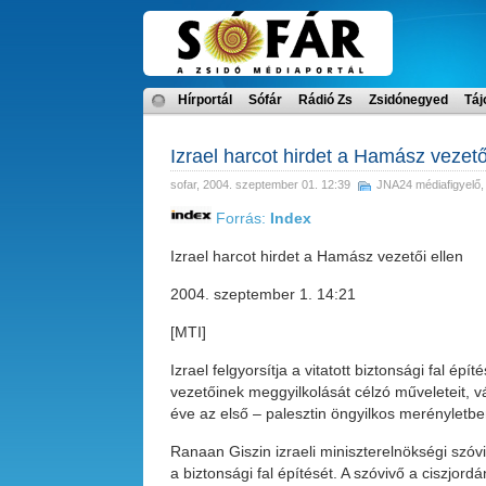
Hírportál
Sófár
Rádió Zs
Zsidónegyed
Táj
Izrael harcot hirdet a Hamász vezető
sofar
, 2004. szeptember 01. 12:39
JNA24 médiafigyelő
Forrás:
Index
Izrael harcot hirdet a Hamász vezetői ellen
2004. szeptember 1. 14:21
[MTI]
Izrael felgyorsítja a vitatott biztonsági fal é
vezetőinek meggyilkolását célzó műveleteit, vá
éve az első – palesztin öngyilkos merényletbe
Ranaan Giszin izraeli miniszterelnökségi szóv
a biztonsági fal építését. A szóvivő a ciszjord