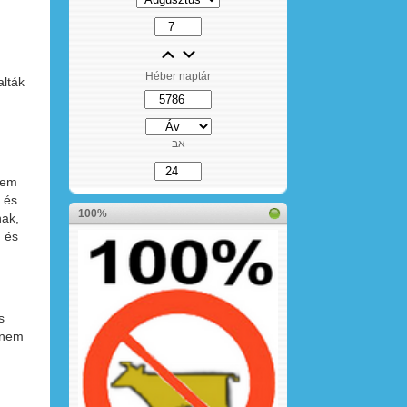
Héber naptár
alták
אב
nem
 és
100%
nak,
, és
s
anem