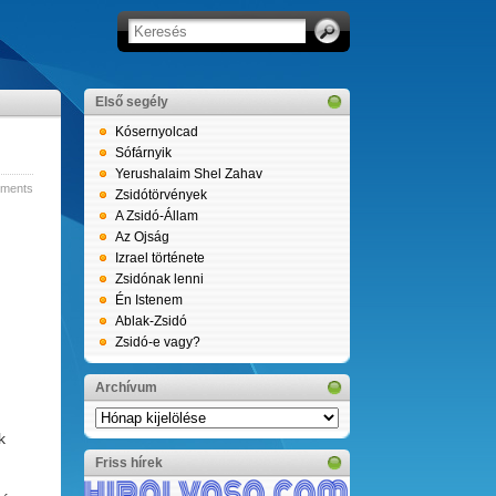
Első segély
Kósernyolcad
Sófárnyik
Yerushalaim Shel Zahav
ments
Zsidótörvények
A Zsidó-Állam
Az Ojság
Izrael története
Zsidónak lenni
Én Istenem
Ablak-Zsidó
Zsidó-e vagy?
Archívum
Archívum
k
Friss hírek