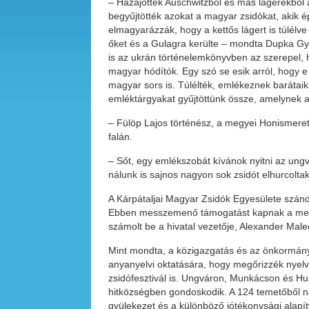
– Hazajöttek Auschwitzból és más lágerekből a
begyűjtötték azokat a magyar zsidókat, akik épp
elmagyarázzák, hogy a kettős lágert is túlélve
őket és a Gulagra kerülte – mondta Dupka G
is az ukrán történelemkönyvben az szerepel, 
magyar hódítók. Egy szó se esik arról, hogy e
magyar sors is. Túlélték, emlékeznek barátai
emléktárgyakat gyűjtöttünk össze, amelynek a
– Fülöp Lajos történész, a megyei Honismeret
falán.
– Sőt, egy emlékszobát kívánok nyitni az ung
nálunk is sajnos nagyon sok zsidót elhurcolt
A Kárpátaljai Magyar Zsidók Egyesülete szánd
Ebben messzemenő támogatást kapnak a megye
számolt be a hivatal vezetője, Alexander Male
Mint mondta, a közigazgatás és az önkormányz
anyanyelvi oktatására, hogy megőrizzék nyelvi
zsidófesztivál is. Ungváron, Munkácson és Hus
hitközségben gondoskodik. A 124 temetőből na
gyülekezet és a különböző jótékonysági alapítv