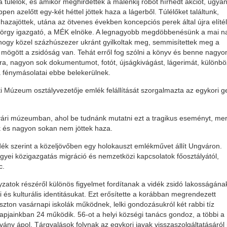
 túlélők, és amikor meghirdették a málenkij robot hírhedt akciót, ugya
en azelőtt egy-két héttel jöttek haza a lágerből. Túlélőket találtunk,
 hazajöttek, utána az ötvenes években koncepciós perek által újra elíté
yörgy igazgató, a MÉK elnöke. A legnagyobb megdöbbenésünk a mai n
hogy közel százhúszezer ukránt gyilkoltak meg, semmisítettek meg a
 mögött a zsidóság van. Tehát erről fog szólni a könyv és benne nagyo
kra, nagyon sok dokumentumot, fotót, újságkivágást, lágerimát, különb
 fénymásolatai ebbe belekerülnek.
i Múzeum osztályvezetője emlék felállítását szorgalmazta az egykori g
vári múzeumban, ahol be tudnánk mutatni ezt a tragikus eseményt, mer
ak és nagyon sokan nem jöttek haza.
ék szerint a közeljövőben egy holokauszt emlékművet állít Ungváron.
i közigazgatás migráció és nemzetközi kapcsolatok főosztályától,
c.
atok részéről különös figyelmet fordítanak a vidék zsidó lakosságána
 és kulturális identitásukat. Ezt erősítette a korábban megrendezett
zton vasárnapi iskolák működnek, lelki gondozásukról két rabbi tíz
pjainkban 24 működik. 56-ot a helyi községi tanács gondoz, a többi a
ány ápol. Tárgyalások folynak az egykori javak visszaszolgáltatásáról i