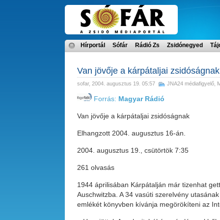
Hírportál
Sófár
Rádió Zs
Zsidónegyed
Táj
Van jövője a kárpátaljai zsidóságnak
sofar
, 2004. augusztus 19. 05:57
JNA24 médiafigyelő
,
M
Forrás:
Magyar Rádió
Van jövője a kárpátaljai zsidóságnak
Elhangzott 2004. augusztus 16-án.
2004. augusztus 19., csütörtök 7:35
261 olvasás
1944 áprilisában Kárpátalján már tizenhat get
Auschwitzba. A 34 vasúti szerelvény utasának
emlékét könyvben kívánja megörökíteni az Inte