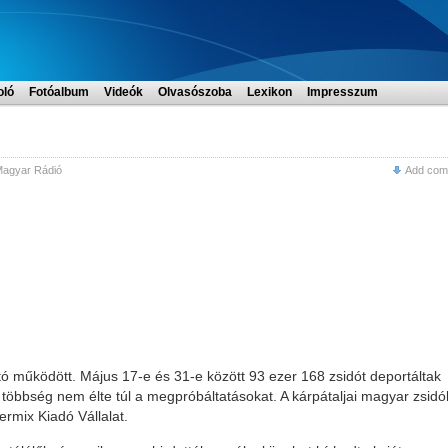
oló
Fotóalbum
Videók
Olvasószoba
Lexikon
Impresszum
agyar Rádió
Add com
tó működött. Május 17-e és 31-e között 93 ezer 168 zsidót deportáltak
 többség nem élte túl a megpróbáltatásokat. A kárpátaljai magyar zsidó
rmix Kiadó Vállalat.