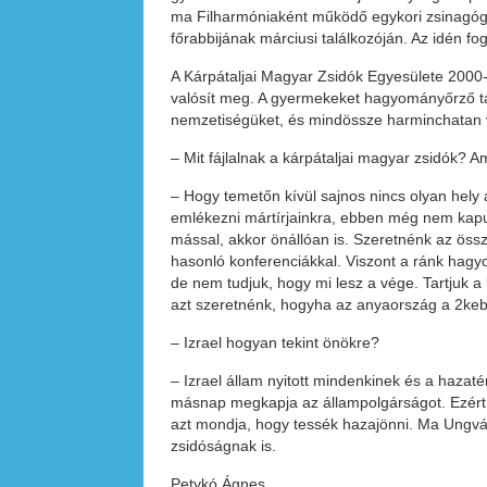
ma Filharmóniaként működő egykori zsinagóga
főrabbijának márciusi találkozóján. Az idén f
A Kárpátaljai Magyar Zsidók Egyesülete 2000-
valósít meg. A gyermekeket hagyományőrző táb
nemzetiségüket, és mindössze harminchatan v
– Mit fájlalnak a kárpátaljai magyar zsidók? A
– Hogy temetőn kívül sajnos nincs olyan hely
emlékezni mártírjainkra, ebben még nem kap
mással, akkor önállóan is. Szeretnénk az össz
hasonló konferenciákkal. Viszont a ránk hagy
de nem tudjuk, hogy mi lesz a vége. Tartjuk a
azt szeretnénk, hogyha az anyaország a 2kebl
– Izrael hogyan tekint önökre?
– Izrael állam nyitott mindenkinek és a hazat
másnap megkapja az állampolgárságot. Ezért 
azt mondja, hogy tessék hazajönni. Ma Ungvá
zsidóságnak is.
Petykó Ágnes