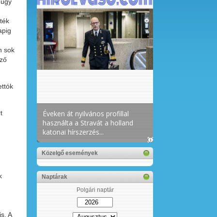
núgy
lték
apig
n sok
öző
ettók
t
Közelgő események
k
Naptárak
Polgári naptár
s. A