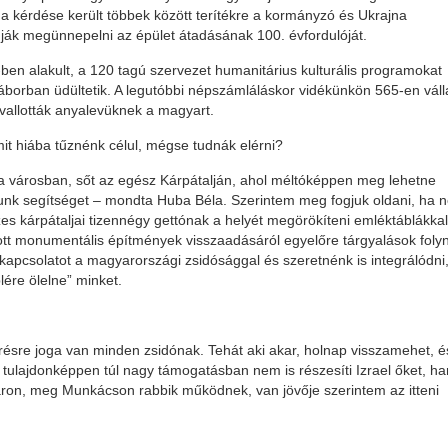
 kérdése került többek között terítékre a kormányzó és Ukrajna
ogják megünnepelni az épület átadásának 100. évfordulóját.
ben alakult, a 120 tagú szervezet humanitárius kulturális programokat
orban üdültetik. A legutóbbi népszámláláskor vidékünkön 565-en váll
allották anyalevüknek a magyart.
mit hiába tűznénk célul, mégse tudnák elérni?
 a városban, sőt az egész Kárpátalján, ahol méltóképpen meg lehetne
unk segítséget – mondta Huba Béla. Szerintem meg fogjuk oldani, ha 
es kárpátaljai tizennégy gettónak a helyét megörökíteni emléktáblákkal
ott monumentális építmények visszaadásáról egyelőre tárgyalások foly
 kapcsolatot a magyarországi zsidósággal és szeretnénk is integrálódni
ére ölelne” minket.
érésre joga van minden zsidónak. Tehát aki akar, holnap visszamehet, é
tulajdonképpen túl nagy támogatásban nem is részesíti Izrael őket, h
ron, meg Munkácson rabbik működnek, van jövője szerintem az itteni