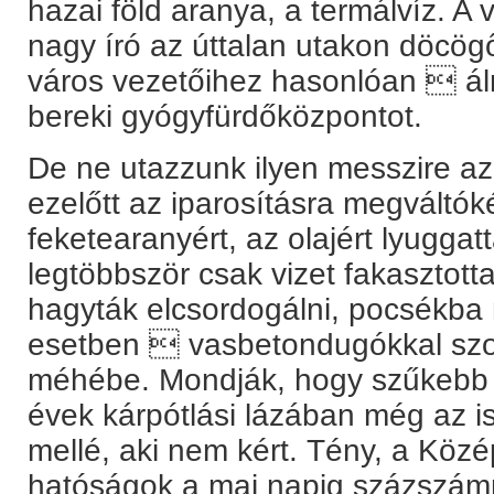
hazai föld aranya, a termálvíz. A v
nagy író az úttalan utakon döcög
város vezetőihez hasonlóan  ál
bereki gyógyfürdőközpontot.
De ne utazzunk ilyen messzire az
ezelőtt az iparosításra megváltók
feketearanyért, az olajért lyuggat
legtöbbször csak vizet fakasztotta
hagyták elcsordogálni, pocsékba
esetben  vasbetondugókkal szorí
méhébe. Mondják, hogy szűkebb 
évek kárpótlási lázában még az is 
mellé, aki nem kért. Tény, a Köz
hatóságok a mai napig százszámr