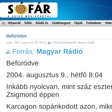
Hírportál
Sófár
Rádió Zs
Zsidónegyed
Tájoló
Fotóalbum
Vide
Befürödve
sofar
, 2004. augusztus 09. 06:12
JNA24 médiafigyelő
,
Magyar Rádió
Forrás:
Magyar Rádió
Befürödve
2004. augusztus 9., hétfő 8:04
Inkább nyolcvan, mint száz eszte
Zsigmond éppen
Karcagon sopánkodott azon, mikén