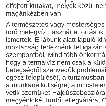
elfojtott kutakat, melyek közül n
magánkézben van.
A természetes vagy mesterséges mó
törő melegvíz hasznát a források 
ismerték. E lábunk alatt lapuló k
mostanság fedeznénk fel igazán 
szempontból. Mind több önkormán
hogy a termálvíz nem csak a kül
betegségtől szenvedők problémái
egész települését, a turizmusban 
a munkanélküliségre, a nincstel
vetik szemüket Hajdúszoboszlóra
megyénk két fürdő fellegvárára, 