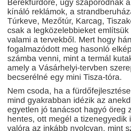
Berekfürdőre, úgy szaporodnak a
kínáló reklámok, a strandberuház
Túrkeve, Mezőtúr, Karcag, Tisza
csak a legközelebbieket említsük 
valami a tervekből. Mert hogy há
fogalmazódott meg hasonló elkép
számba venni, mint a termál kutak
amely a Vásárhelyi-tervben szere
becserélné egy mini Tisza-tóra.
Nem csoda, ha a fürdőfejlesztés
mind gyakrabban idézik az anekdot
egyetlen jó tanácsot hagyó öreg z
hentes, ott megél a tizenegyedik 
valóra az inkább nyolcvan, mint s