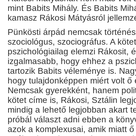
mint Babits Mihály. És Babits Mih
kamasz Rákosi Mátyásról jellemzé
Pünkösti árpád nemcsak történés
szociológus, szociográfus. A köt
pszichológiailag elemzi Rákosit, 
izgalmasabb, hogy ehhez a pszic
tartozik Babits véleménye is. Nagy
hogy tulajdonképpen miért volt ő 
Nemcsak gyerekként, hanem politik
kötet címe is, Rákosi, Sztálin leg
mindig a lehető legjobban akart te
próbál választ adni ebben a köny
azok a komplexusai, amik miatt ő s