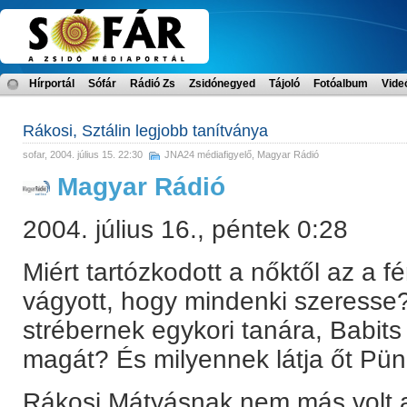
Hírportál
Sófár
Rádió Zs
Zsidónegyed
Tájoló
Fotóalbum
Vide
Rákosi, Sztálin legjobb tanítványa
sofar
, 2004. július 15. 22:30
JNA24 médiafigyelő
,
Magyar Rádió
Magyar Rádió
2004. július 16., péntek 0:28
Miért tartózkodott a nőktől az a fé
vágyott, hogy mindenki szeresse?
strébernek egykori tanára, Babits
magát? És milyennek látja őt Pün
Rákosi Mátyásnak nem más volt a