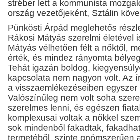
stréber lett a kommunista mozgalo
ország vezetőjeként, Sztálin köv
Pünkösti Árpád meglehetős részle
Rákosi Mátyás szerelmi életével is
Mátyás vélhetően félt a nőktől, m
érték, és mindez rányomta bélyeg
Tehát igazán boldog, kiegyensúlyozo
kapcsolata nem nagyon volt. Az í
a visszaemlékezéseiben egyszer s
Valószínűleg nem volt soha szere
szerelmes lenni, és egészen fiatal
komplexusai voltak a nőkkel sze
sok mindenből fakadtak, fakadhat
termetéből, szinte gnómszerűen 