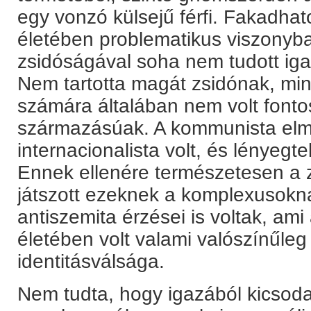
egy vonzó külsejű férfi. Fakadhat
életében problematikus viszonyb
zsidóságával soha nem tudott iga
Nem tartotta magát zsidónak, mi
számára általában nem volt fonto
származásúak. A kommunista elm
internacionalista volt, és lényegt
Ennek ellenére természetesen a 
játszott ezeknek a komplexusokna
antiszemita érzései is voltak, am
életében volt valami valószínűle
identitásválsága.
Nem tudta, hogy igazából kicsod