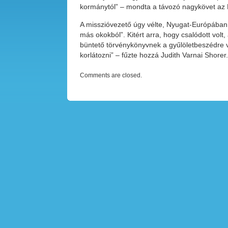
kormánytól” – mondta a távozó nagykövet az
A misszióvezető úgy vélte, Nyugat-Európába
más okokból”. Kitért arra, hogy csalódott vol
büntető törvénykönyvnek a gyűlöletbeszédre 
korlátozni” – fűzte hozzá Judith Varnai Shore
Comments are closed.