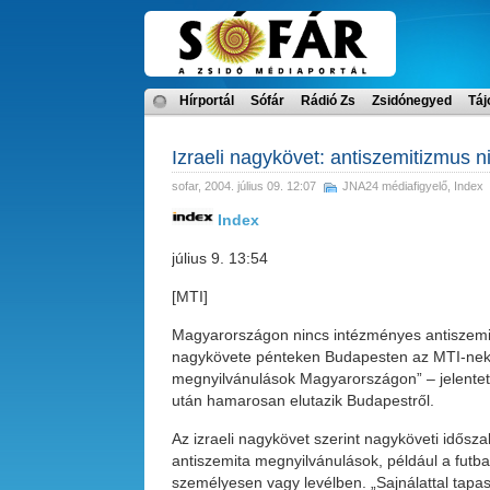
Hírportál
Sófár
Rádió Zs
Zsidónegyed
Táj
Izraeli nagykövet: antiszemitizmus n
sofar
, 2004. július 09. 12:07
JNA24 médiafigyelő
,
Index
Index
július 9. 13:54
[MTI]
Magyarországon nincs intézményes antiszemi
nagykövete pénteken Budapesten az MTI-nek. 
megnyilvánulások Magyarországon” – jelentette
után hamarosan elutazik Budapestről.
Az izraeli nagykövet szerint nagyköveti idősza
antiszemita megnyilvánulások, például a futba
személyesen vagy levélben. „Sajnálattal tapas