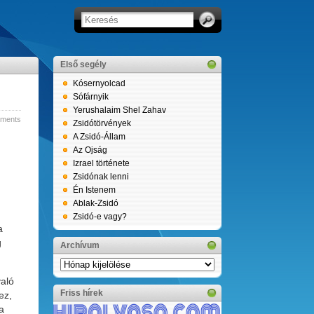
Első segély
Kósernyolcad
Sófárnyik
Yerushalaim Shel Zahav
ments
Zsidótörvények
A Zsidó-Állam
Az Ojság
Izrael története
Zsidónak lenni
Én Istenem
Ablak-Zsidó
Zsidó-e vagy?
a
g
Archívum
Archívum
való
Friss hírek
ez,
a