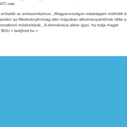
 MTI-nek.
n erősebb az antiszemitizmus, „Magyarországon másképpen működik é
t, amikor az Alkotmánybíróság idén májusban alkotmánysértőnek ítélte a
vonatkozó módosítását. „A demokrácia akkor igazi, ha tudja magát
r. BGU < bel@mti.hu >