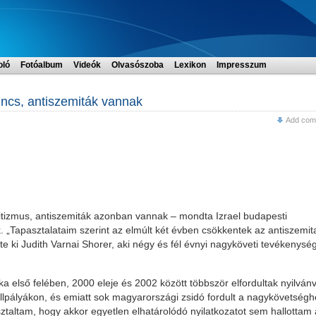
oló
Fotóalbum
Videók
Olvasószoba
Lexikon
Impresszum
incs, antiszemiták vannak
Add com
tizmus, antiszemiták azonban vannak – mondta Izrael budapesti
„Tapasztalataim szerint az elmúlt két évben csökkentek az antiszemit
 ki Judith Varnai Shorer, aki négy és fél évnyi nagyköveti tevékenysé
ka első felében, 2000 eleje és 2002 között többször elfordultak nyilván
llpályákon, és emiatt sok magyarországi zsidó fordult a nagykövetségh
ztaltam, hogy akkor egyetlen elhatárolódó nyilatkozatot sem hallottam 