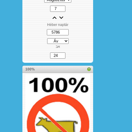
Héber naptár
אב
100%