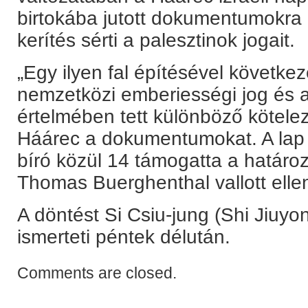
birtokába jutott dokumentumokra h
kerítés sérti a palesztinok jogait.
„Egy ilyen fal építésével követke
nemzetközi emberiességi jog és 
értelmében tett különböző köteleze
Háárec a dokumentumokat. A lap é
bíró közül 14 támogatta a határoz
Thomas Buerghenthal vallott ell
A döntést Si Csiu-jung (Shi Jiuyon
ismerteti péntek délután.
Comments are closed.