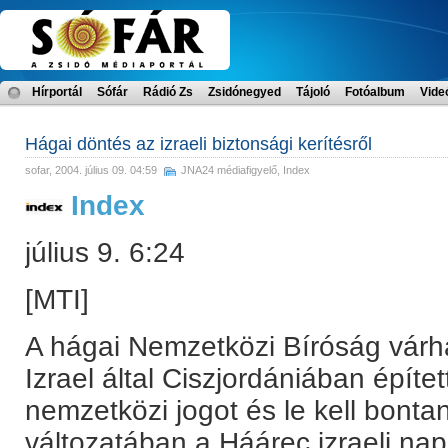
Hírportál
Sófár
Rádió Zs
Zsidónegyed
Tájoló
Fotóalbum
Vide
Hágai döntés az izraeli biztonsági kerítésről
sofar
, 2004. július 09. 04:59
JNA24 médiafigyelő
,
Index
Index
július 9. 6:24
[MTI]
A hágai Nemzetközi Bíróság várh
Izrael által Ciszjordániában építet
nemzetközi jogot és le kell bontani
változatában a Háárec izraeli nap