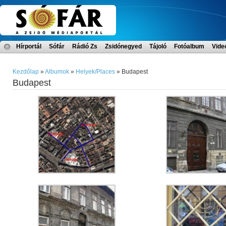
Hírportál
Sófár
Rádió Zs
Zsidónegyed
Tájoló
Fotóalbum
Vide
Kezdőlap
»
Albumok
»
Helyek/Places
» Budapest
Budapest