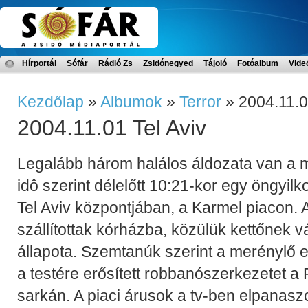
Hírportál
Sófár
Rádió Zs
Zsidónegyed
Tájoló
Fotóalbum
Vide
Kezdőlap
»
Albumok
»
Terror
» 2004.11.0
2004.11.01 Tel Aviv
Legalább három halálos áldozata van a m
idô szerint délelőtt 10:21-kor egy öngyil
Tel Aviv központjában, a Karmel piacon. 
szállítottak kórházba, közülük kettőnek 
állapota. Szemtanúk szerint a merénylő e
a testére erősített robbanószerkezetet
sarkán. A piaci árusok a tv-ben elpanaszo