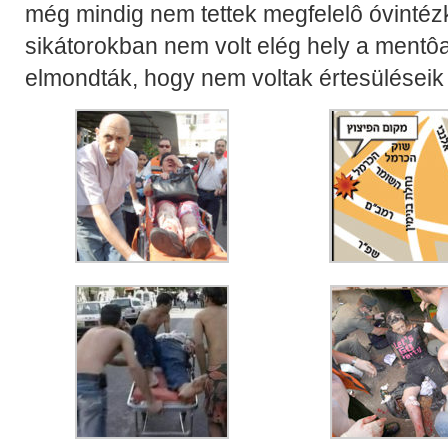
még mindig nem tettek megfelelô óvintézk
sikátorokban nem volt elég hely a mentô
elmondták, hogy nem voltak értesüléseik