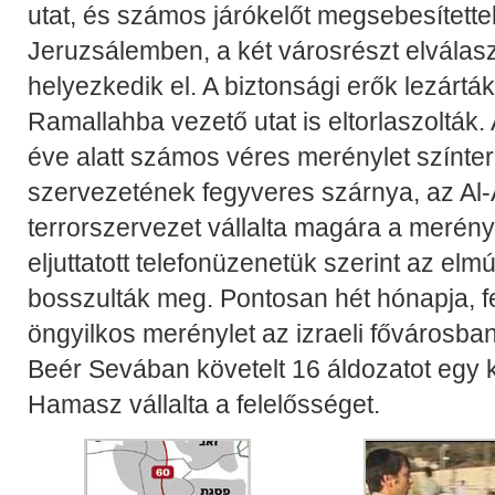
utat, és számos járókelőt megsebesített
Jeruzsálemben, a két városrészt elválas
helyezkedik el. A biztonsági erők lezárták
Ramallahba vezető utat is eltorlaszolták.
éve alatt számos véres merénylet színter
szervezetének fegyveres szárnya, az Al-
terrorszervezet vállalta magára a merén
eljuttatott telefonüzenetük szerint az elmú
bosszulták meg. Pontosan hét hónapja, fe
öngyilkos merénylet az izraeli fővárosb
Beér Sevában követelt 16 áldozatot egy 
Hamasz vállalta a felelősséget.