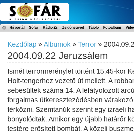
Hírportál
Sófár
Rádió Zs
Zsidónegyed
Tájoló
Fotóalbum
Vide
Kezdőlap
»
Albumok
»
Terror
» 2004.09.
2004.09.22 Jeruzsálem
Ismét terrormerénylet történt 15:45-kor 
Holt-tengerhez vezető út mellett. A robba
sebesültek száma 14. A lefátyolozott arcú
forgalmas útkeresztezôdésben várakozó 
férkőzni. Szemtanúk szerint egy izraeli hat
bonyolódtak. Amikor egy újabb határőr köz
testére erősített bombát. A közeli buszme