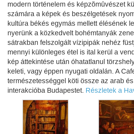
modern történelem és képzõmûvészet kül
számára a képek és beszélgetések nyomá
kultúra békés egymás mellett élésének le
nyerünk a közkedvelt bohémtanyák zenei
sátrakban felszolgált vízipipák nehéz füst
mennyi különleges étel is ital kerül a ve
kép áttekintése után óhatatlanul törzshel
keleti, vagy éppen nyugati oldalán. A Ca
természetességgel köti össze az arab és 
interakcióba Budapestet.
Részletek a Ha