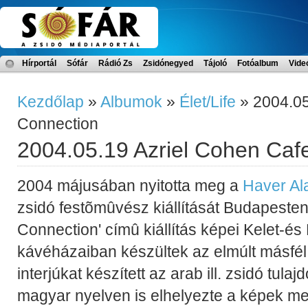
Hírportál
Sófár
Rádió Zs
Zsidónegyed
Tájoló
Fotóalbum
Vide
Kezdőlap
»
Albumok
»
Élet/Life
» 2004.05
Connection
2004.05.19 Azriel Cohen Caf
2004 májusában nyitotta meg a
Haver Al
zsidó festõmûvész kiállítását Budapeste
Connection' címû kiállítás képei Kelet-é
kávéházaiban készültek az elmúlt másfél
interjúkat készített az arab ill. zsidó tul
magyar nyelven is elhelyezte a képek me