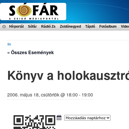
Hírportál
Sófár
Rádió Zs
Zsidónegyed
Tájoló
Fotóalbum
Vide
« Összes Események
Könyv a holokausztr
2006. május 18, csütörtök @ 18:00
-
19:00