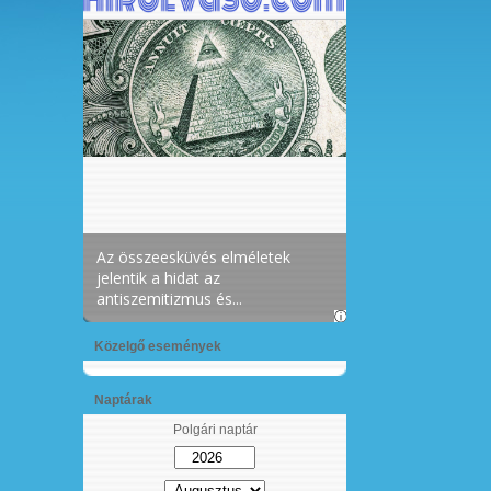
Közelgő események
Naptárak
Polgári naptár