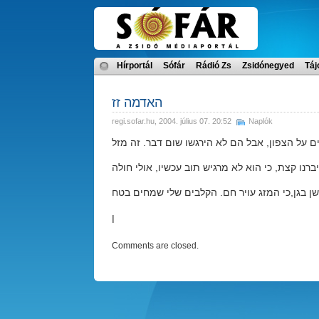
Hírportál
Sófár
Rádió Zs
Zsidónegyed
Táj
האדמה זז
regi.sofar.hu
, 2004. július 07. 20:52
Naplók
ן
Comments are closed.