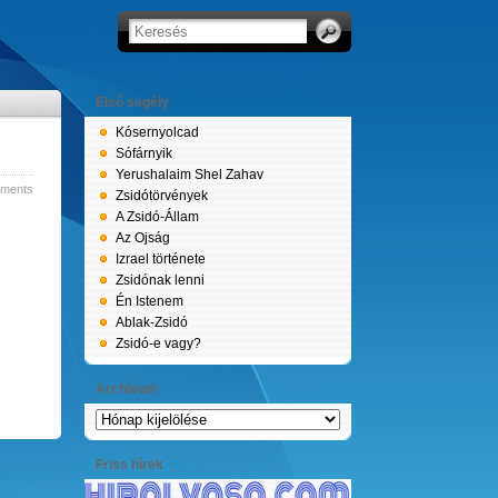
Első segély
Kósernyolcad
Sófárnyik
Yerushalaim Shel Zahav
ments
Zsidótörvények
A Zsidó-Állam
Az Ojság
Izrael története
Zsidónak lenni
Én Istenem
Ablak-Zsidó
Zsidó-e vagy?
Archívum
Archívum
Friss hírek