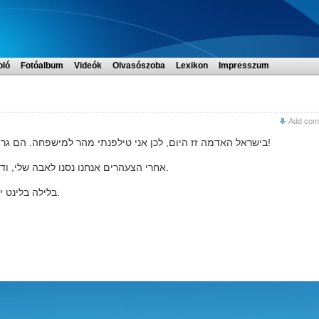
oló
Fotóalbum
Videók
Olvasószoba
Lexikon
Impresszum
Add com
בישראל האדמה זז היום, לכן אני טילפנתי מהר למישפחה. הם גרים על הצפון, אבל הם לא הירגשו שום דבר. זה מזל!
אחרי הצעהרים אנחנו נסנו לאבה שלי, ודיברנו קצת, כי הוא לא מרגיש תוב עכשיו, אולי חולה.
בלילה בלינט ישן בגן,כי המזג עויר חם. הקלבים שלי שמחים בטח.