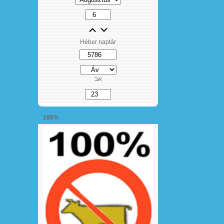
Héber naptár
אב
100%