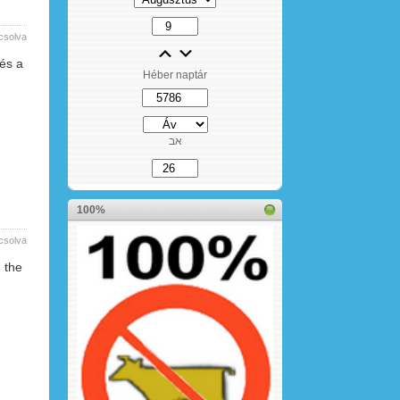
csolva
és a
Héber naptár
אב
100%
csolva
 the