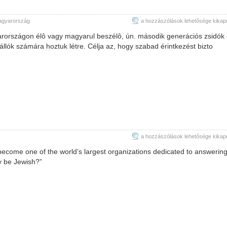
2nd
gyarország
a hozzászólások lehetősége kikap
Generation
yarországon élô vagy magyarul beszélô, ún. második generációs zsidók 
Jews
llók számára hoztuk létre. Célja az, hogy szabad érintkezést bizto
Hungary
bejegyzéshez
Aish
a hozzászólások lehetősége kikap
HaTorah
ecome one of the world’s largest organizations dedicated to answering
bejegyzéshez
hy be Jewish?”