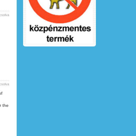
csolva
csolva
of
r the