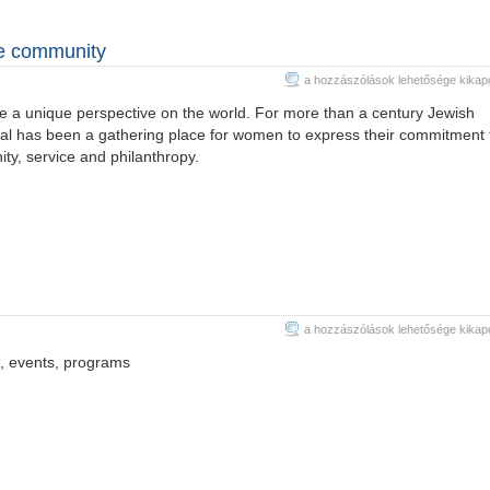
e community
Jewish
a hozzászólások lehetősége kikap
Woman
a unique perspective on the world. For more than a century Jewish
Magazine
l has been a gathering place for women to express their commitment 
—
ty, service and philanthropy.
an
online
community
bejegyzéshez
Jewish
a hozzászólások lehetősége kikap
Life
, events, programs
bejegyzéshez