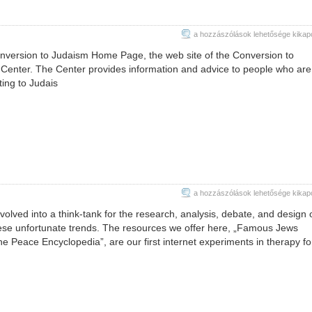
THE
a hozzászólások lehetősége kikap
CONVERSION
version to Judaism Home Page, the web site of the Conversion to
TO
enter. The Center provides information and advice to people who are
JUDAISM
ting to Judais
bejegyzéshez
Yahoodi.com
a hozzászólások lehetősége kikap
bejegyzéshez
lved into a think-tank for the research, analysis, debate, and design 
these unfortunate trends. The resources we offer here, „Famous Jews
he Peace Encyclopedia”, are our first internet experiments in therapy fo