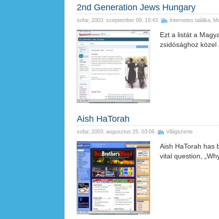
2nd Generation Jews Hungary
sofar
, 2003. szeptember 09. 15:43
Internetes találka
,
Ma
Ezt a listát a Mag
zsidósághoz közel á
Aish HaTorah
sofar
, 2003. augusztus 25. 03:06
Világszerte
Aish HaTorah has b
vital question, „W