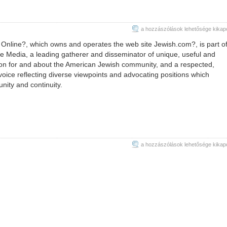
Jewish
a hozzászólások lehetősége kikap
Community
nline?, which owns and operates the web site Jewish.com?, is part o
Online
 Media, a leading gatherer and disseminator of unique, useful and
bejegyzéshez
on for and about the American Jewish community, and a respected,
l voice reflecting diverse viewpoints and advocating positions which
nity and continuity.
Jewish
a hozzászólások lehetősége kikap
Publications
bejegyzéshez