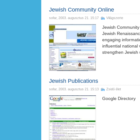
Jewish Community Online
sofar
, 2003. augusztus 21. 15:17
Világszerte
Jewish Community O
Jewish Renaissance
engaging informati
influential nationa
strengthen Jewish u
Jewish Publications
sofar
, 2003. augusztus 21. 15:13
Zsidó élet
Google Directory