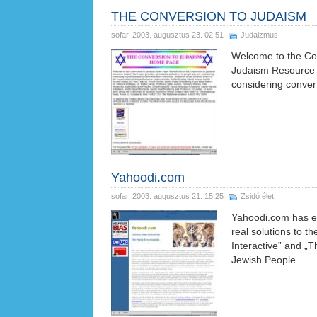
THE CONVERSION TO JUDAISM
sofar
, 2003. augusztus 23. 02:51
Judaizmus
Welcome to the Con
Judaism Resource C
considering conver
Yahoodi.com
sofar
, 2003. augusztus 21. 15:25
Zsidó élet
Yahoodi.com has evo
real solutions to 
Interactive” and „T
Jewish People.