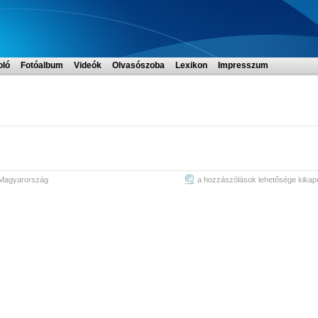
oló
Fotóalbum
Videók
Olvasószoba
Lexikon
Impresszum
Szarvasmifkad
Magyarország
a hozzászólások lehetősége kikap
startlap
bejegyzéshez