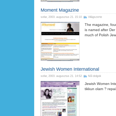
Moment Magazine
sofar
, 2003. augusztus 21. 15:10
Világszerte
The magazine, foun
is named after Der
much of Polish Je
Jewish Women International
sofar
, 2003. augusztus 21. 14:52
Női dolgok
Jewish Women Inter
tikkun olam ? repa