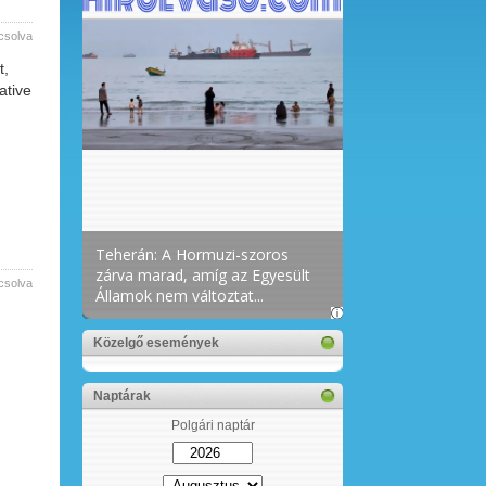
csolva
t,
ative
csolva
Közelgő események
Naptárak
Polgári naptár