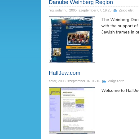
Danube Weinberg Region
regi.sofar.hu
, 2005. szeptember 07. 19:25
Zsidó élet
The Weinberg Danu
with the support o
Jewish frames in o
HalfJew.com
sofar
, 2003. szeptember 16. 06:16
Világszerte
Welcome to HalfJew.