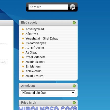
Első segély
Kósernyolcad
Sófárnyik
Yerushalaim Shel Zahav
Zsidótörvények
A Zsidó-Állam
Az Ojság
Izrael története
Zsidónak lenni
csolva
Én Istenem
Ablak-Zsidó
Zsidó-e vagy?
Archívum
Archívum
Friss hírek