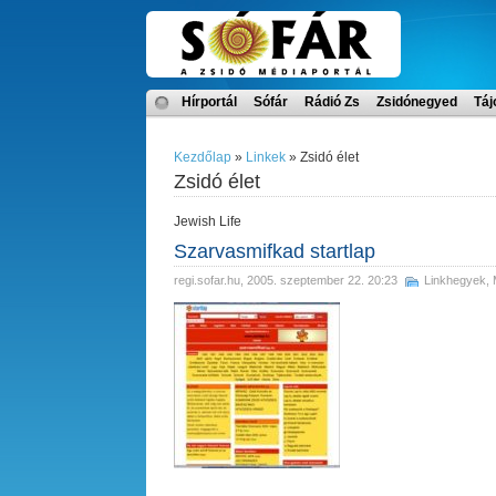
Hírportál
Sófár
Rádió Zs
Zsidónegyed
Táj
Kezdőlap
»
Linkek
» Zsidó élet
Zsidó élet
Jewish Life
Szarvasmifkad startlap
regi.sofar.hu
, 2005. szeptember 22. 20:23
Linkhegyek
,