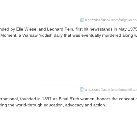
Moment
a hozzászólások lehetősége kikap
Magazine
ded by Elie Wiesel and Leonard Fein, first hit newsstands in May 1975.
bejegyzéshez
 Moment, a Warsaw Yiddish daily that was eventually murdered along w
w
Jewish
a hozzászólások lehetősége kikap
Women
national, founded in 1897 as B’nai B’rith women, honors the concept 
International
iring the world-through education, advocacy and action.
bejegyzéshez