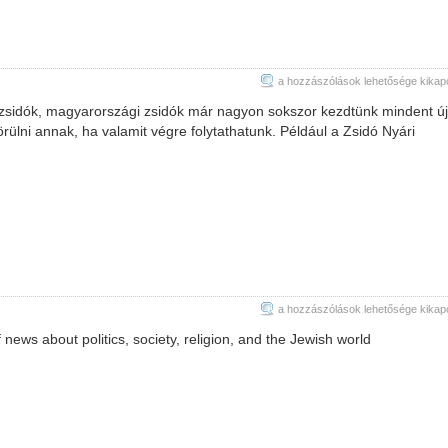
Zsidó
a hozzászólások lehetősége kikap
fesztivál
zsidók, magyarországi zsidók már nagyon sokszor kezdtünk mindent új
bejegyzéshez
rülni annak, ha valamit végre folytathatunk. Például a Zsidó Nyári
Jewish
a hozzászólások lehetősége kikap
World
 news about politics, society, religion, and the Jewish world
Review
bejegyzéshez