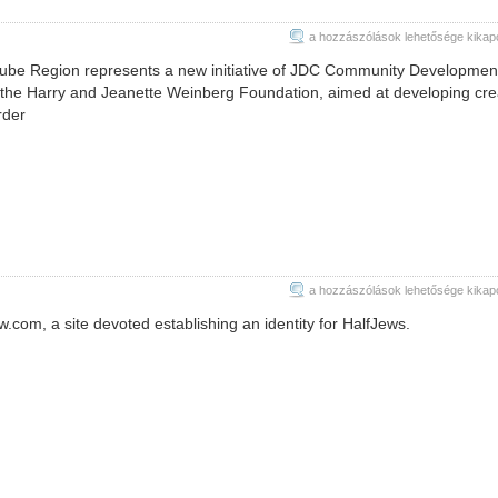
Danube
a hozzászólások lehetősége kikap
Weinberg
be Region represents a new initiative of JDC Community Developmen
Region
f the Harry and Jeanette Weinberg Foundation, aimed at developing cre
bejegyzéshez
rder
HalfJew.com
a hozzászólások lehetősége kikap
bejegyzéshez
com, a site devoted establishing an identity for HalfJews.