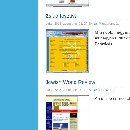
Zsidó fesztivál
sofar
, 2003. augusztus 21. 14:30
Magyarország
Mi zsidók, magyar 
és nagyon tudunk ö
Fesztivált.
Jewish World Review
sofar
, 2003. augusztus 20. 10:22
Világszerte
An online source of