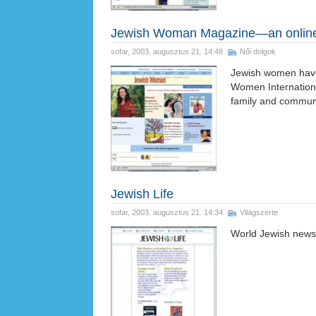
Jewish Woman Magazine—an onlin
sofar
, 2003. augusztus 21. 14:48
Női dolgok
Jewish women have 
Women Internationa
family and communi
Jewish Life
sofar
, 2003. augusztus 21. 14:34
Világszerte
World Jewish news