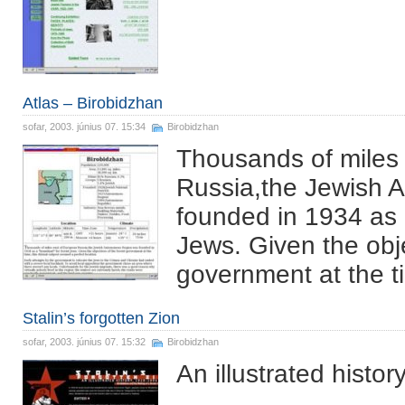
Atlas – Birobidzhan
sofar
, 2003. június 07. 15:34
Birobidzhan
Thousands of miles
Russia,the Jewish
founded in 1934 as 
Jews. Given the obje
government at the ti
Stalin’s forgotten Zion
sofar
, 2003. június 07. 15:32
Birobidzhan
An illustrated histo