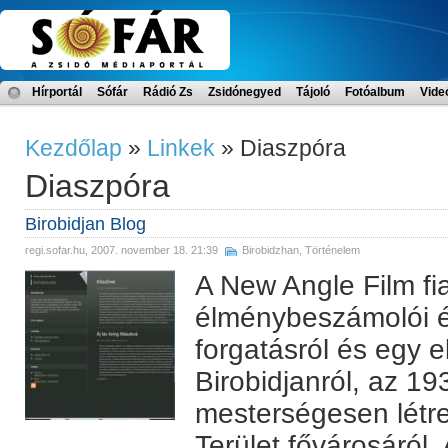
Hírportál
Sófár
Rádió Zs
Zsidónegyed
Tájoló
Fotóalbum
Vide
Kezdőlap
»
Linkek
» Diaszpóra
Diaszpóra
Birobidjan Blog
regi.sofar.hu
, 2007. november 18. 21:39
Birobidzhan
,
Történelem
A New Angle Film fi
élménybeszámolói é
forgatásról és egy el
Birobidjanról, az 19
mesterségesen létr
Terület fővárosáró