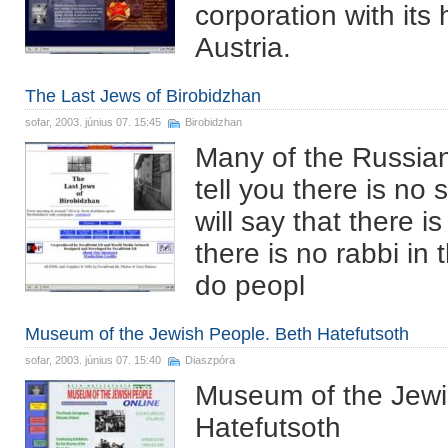
corporation with its
Austria.
The Last Jews of Birobidzhan
sofar
, 2003. június 07. 15:45
Birobidzhan
Many of the Russian
tell you there is no
will say that there is
there is no rabbi in
do peopl
Museum of the Jewish People. Beth Hatefutsoth
sofar
, 2003. június 07. 15:40
Diaszpóra
Museum of the Jewi
Hatefutsoth