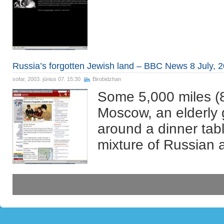
Russia’s forgotten Jewish land – BBC News 8 July, 
sofar
, 2003. június 07. 15:30
Birobidzhan
Some 5,000 miles (8
Moscow, an elderly 
around a dinner tabl
mixture of Russian 