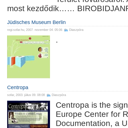
most kezdődik…… BIROBIDJ
Jüdisches Museum Berlin
regi.sofar.hu
, 2007. november 04. 05:06
Diaszpóra
.
Centropa
sofar
, 2003. július 09. 08:08
Diaszpóra
Centropa is the sign
Europe Center for 
Documentation, a U